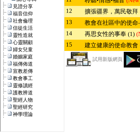
聆聽•情感•福音
(New
12
擴張疆界，萬民敬拜
13
教會在社區中的使命
14
再思女性的事奉 (1)
(
15
建立健康的使命教會 (
試用新版網頁