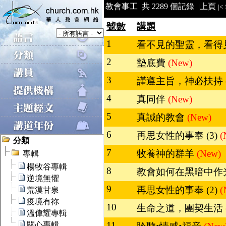
教會事工 共 2289 個記錄 |
上頁
|<
號數
講題
1
看不見的聖靈，看得
2
墊底費
(New)
3
謹遵主旨，神必扶持 (
4
真同伴
(New)
5
真誠的教會
(New)
6
再思女性的事奉 (3)
(
7
牧養神的群羊
(New)
8
教會如何在黑暗中作
9
再思女性的事奉 (2)
(
10
生命之道，團契生活
11