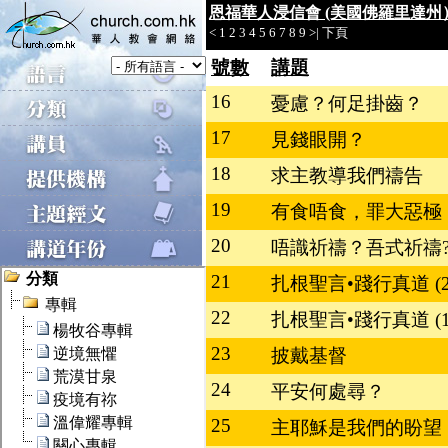
恩福華人浸信會 (美國佛羅里達州
<
1
2
3
4
5
6
7
8
9
>|
下頁
號數
講題
16
憂慮？何足掛齒？
17
見錢眼開？
18
求主教導我們禱告
19
有食唔食，罪大惡極
20
唔識祈禱？吾式祈禱
21
扎根聖言•踐行真道 (2
22
扎根聖言•踐行真道 (1
23
披戴基督
24
平安何處尋？
25
主耶穌是我們的盼望