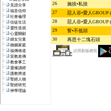
26
施捨•私捨
27
惡人谷•愛人GROUP (
28
惡人谷•愛人GROUP (
29
誓•不低頭
30
再思十二塊石頭
試用新版網頁