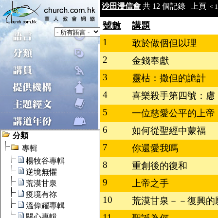
沙田浸信會
共 12 個記錄 |
上頁
|<
1
號數
講題
1
敢於做個但以理
2
金錢奉獻
3
靈枯：撒但的詭計
4
喜樂殺手第四號：慮
5
一位慈愛公平的上帝
6
如何從聖經中蒙福
7
你還愛我嗎
8
重創後的復和
9
上帝之手
10
荒漠甘泉－－復興的
11