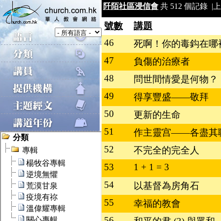
阡陌社區浸信會
共 512 個記錄 |
上
號數
講題
46
死啊！你的毒鈎在哪
47
負傷的治療者
48
問世間情愛是何物？
49
得享豐盛——敬拜
50
更新的生命
51
作主靈宫——各盡其
52
不完全的完全人
53
1 + 1 = 3
54
以基督為房角石
55
幸福的教會
56