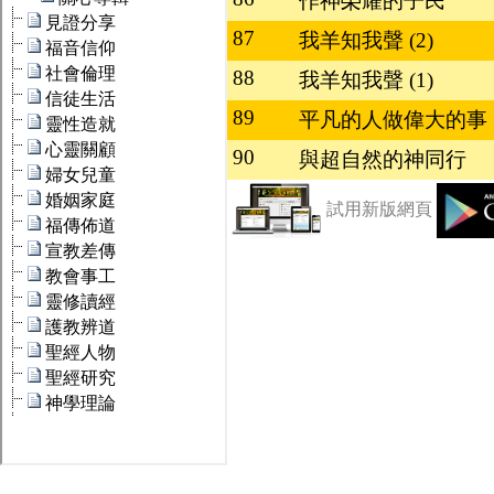
作神榮耀的子民
87
我羊知我聲 (2)
88
我羊知我聲 (1)
89
平凡的人做偉大的事
90
與超自然的神同行
試用新版網頁