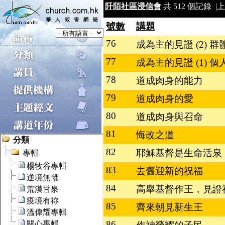
阡陌社區浸信會
共 512 個記錄 |
上
號數
講題
76
成為主的見證 (2) 群
77
成為主的見證 (1) 個
78
道成肉身的能力
79
道成肉身的愛
80
道成肉身與召命
81
悔改之道
82
耶穌基督是生命活泉
83
去舊迎新的祝福
84
高舉基督作王，見證
85
齊來朝見新生王
86