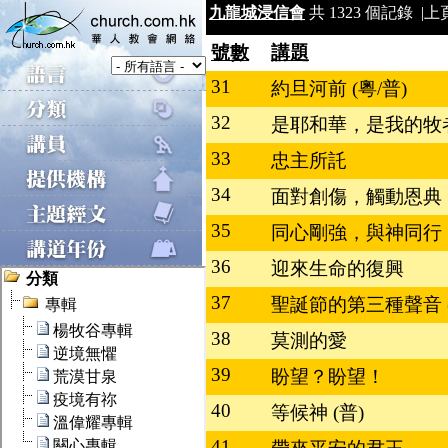
九龍城浸信會
共 1323 個記錄 |
上
號數
講題
31
約旦河前 (粵/普)
32
是耶和華，是我的牧者
33
忠主所託
34
面對創傷，觸動恩典
35
同心剛強，與神同行
36
迎來生命的復興
37
聖誕節的第三種聲音 (
38
莫測的愛
39
盼望？盼望！
40
等候神 (普)
41