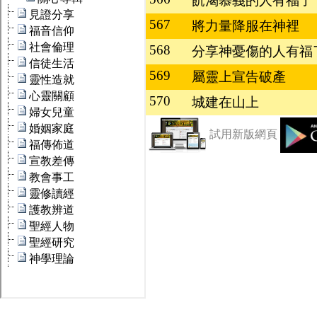
飢渴慕義的人有福了
567
將力量降服在神裡
568
分享神憂傷的人有福
569
屬靈上宣告破產
570
城建在山上
試用新版網頁