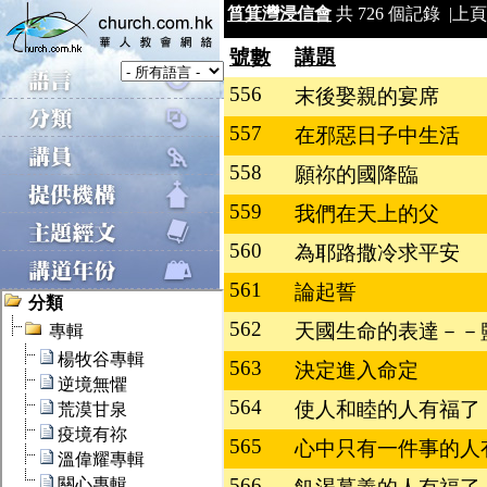
筲箕灣浸信會
共 726 個記錄 |
上頁
號數
講題
556
末後娶親的宴席
557
在邪惡日子中生活
558
願祢的國降臨
559
我們在天上的父
560
為耶路撒冷求平安
561
論起誓
562
天國生命的表達－－
563
決定進入命定
564
使人和睦的人有福了
565
心中只有一件事的人
566