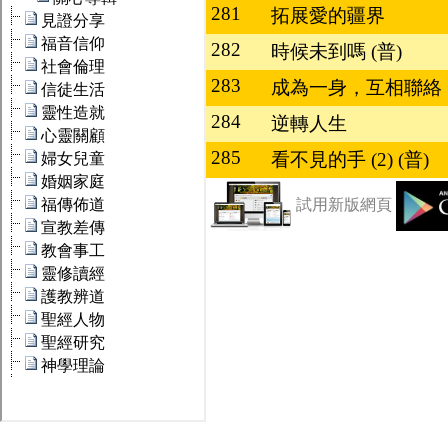
281
拓展愛的疆界
282
時候未到嗎 (普)
283
成為一身，互相聯絡
284
逆轉人生
285
看不見的手 (2) (普)
試用新版網頁