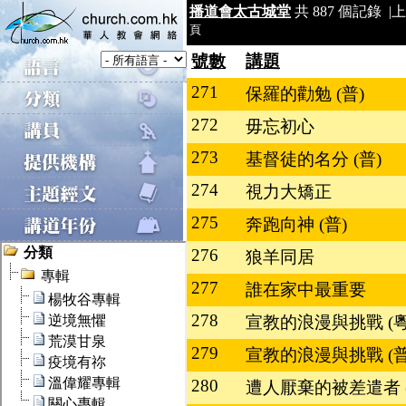
播道會太古城堂
共 887 個記錄 |
上
頁
號數
講題
271
保羅的勸勉 (普)
272
毋忘初心
273
基督徒的名分 (普)
274
視力大矯正
275
奔跑向神 (普)
276
狼羊同居
277
誰在家中最重要
278
宣教的浪漫與挑戰 (粵
279
宣教的浪漫與挑戰 (普
280
遭人厭棄的被差遣者 (