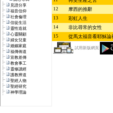
再受生產之苦
12
摩西的推辭
13
彩虹人生
14
非比尋常的女性
15
從馬太福音看耶穌論
試用新版網頁