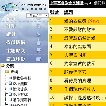
中華基督教會長洲堂
共 41 個記錄 
號數
講題
1
愛的四重奏
(New)
2
不愛錢財的財主
3
最智慧仍然是愛
4
奉獻的點線面
5
與聖靈同步
6
約拿宣教的啟示
7
願你們平安
8
看得見的真理
9
作個現代好牧人
10
試探，是必然出現；
11