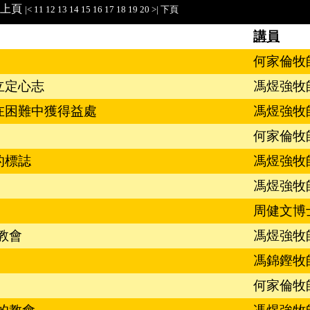
上頁
|<
11
12
13
14
15
16
17
18
19
20
>|
下頁
講員
何家倫牧
何立定心志
馮煜強牧
何在困難中獲得益處
馮煜強牧
何家倫牧
熟的標誌
馮煜強牧
馮煜強牧
周健文博
教會
馮煜強牧
馮錦鏗牧
何家倫牧