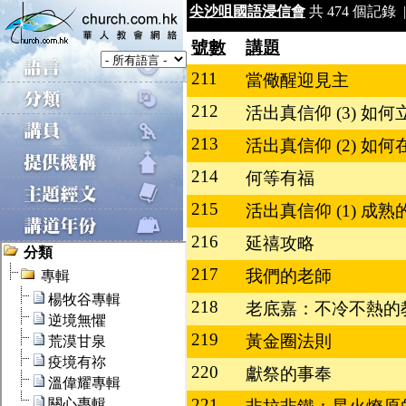
尖沙咀國語浸信會
共 474 個記錄 |
號數
講題
211
當儆醒迎見主
212
活出真信仰 (3) 如
213
活出真信仰 (2) 如
214
何等有福
215
活出真信仰 (1) 成
216
延禧攻略
217
我們的老師
218
老底嘉：不冷不熱的
219
黃金圈法則
220
獻祭的事奉
221