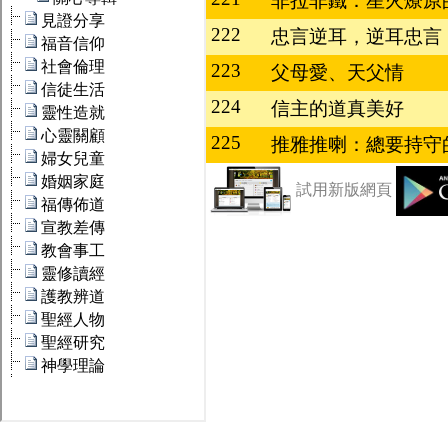
非拉非鐵：星火燎原
222
忠言逆耳，逆耳忠言
223
父母愛、天父情
224
信主的道真美好
225
推雅推喇：總要持守
試用新版網頁