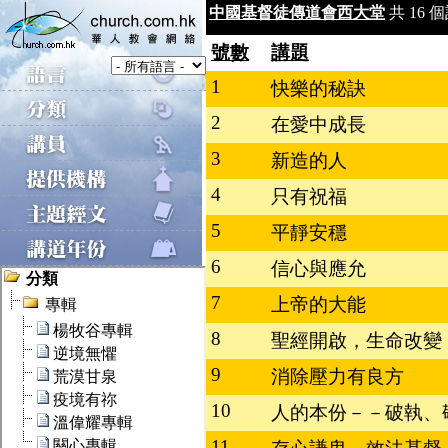
中國基督徒傳道會西大堂
共 16 個
號數
講題
1
快樂的秘訣
2
在愛中成長
3
新造的人
4
只有祝福
5
平靜安穩
6
信心與應允
7
上帝的大能
8
聖經開啟，生命改變
9
消除壓力有良方
10
人的本份－－破執、
11