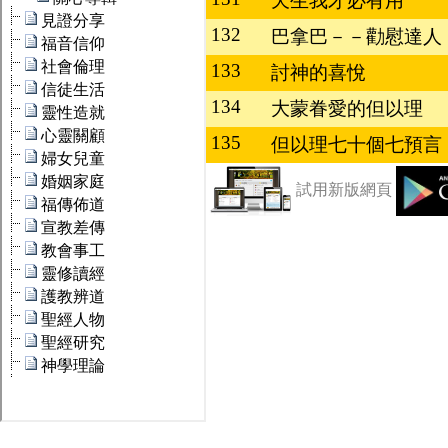
天生我才必有用
132
巴拿巴－－勸慰達人
133
討神的喜悅
134
大蒙眷愛的但以理
135
但以理七十個七預言
試用新版網頁