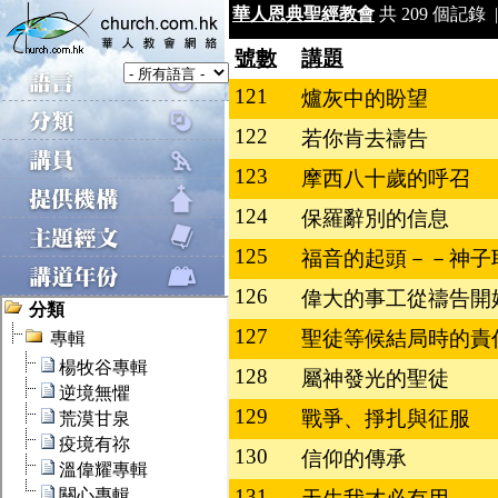
華人恩典聖經教會
共 209 個記錄 |
號數
講題
121
爐灰中的盼望
122
若你肯去禱告
123
摩西八十歲的呼召
124
保羅辭別的信息
125
福音的起頭－－神子
126
偉大的事工從禱告開
127
聖徒等候結局時的責
128
屬神發光的聖徒
129
戰爭、掙扎與征服
130
信仰的傳承
131