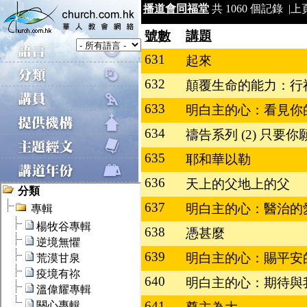
播道會同福堂
共 1060 個記錄 |
上
號數
講題
631
起來
632
顛覆生命的能力：行
633
明白主的心：看見你
634
禱告系列 (2) 只要
635
耶和華以勒
636
天上的父地上的父
637
明白主的心：醫治的
638
憑甚麼
639
明白主的心：賜平安
640
明白主的心：期待與
641