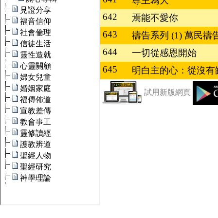
尊主為大
642
焉能不愛你
643
禱告系列 (1) 萬民
644
一切從感恩開始
645
明白主的心：從沒有
試用新版網頁