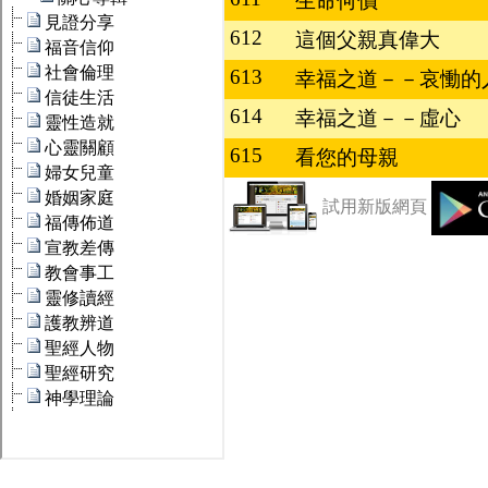
生命何價
612
這個父親真偉大
613
幸福之道－－哀慟的
614
幸福之道－－虛心
615
看您的母親
試用新版網頁