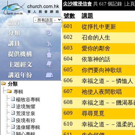
尖沙嘴浸信會
共 617 個記錄 |
上頁
號數
講題
601
從掙扎中更新
602
召命的人生
603
愛你的鄰舍
604
依靠神的話
605
你們要向神歌頌
606
幸福之道－－憐恤人
607
祂使人夜間歌唱
608
幸福之道－－饑渴慕
609
尋尋覓覓
610
幸福之道－－溫柔的
611