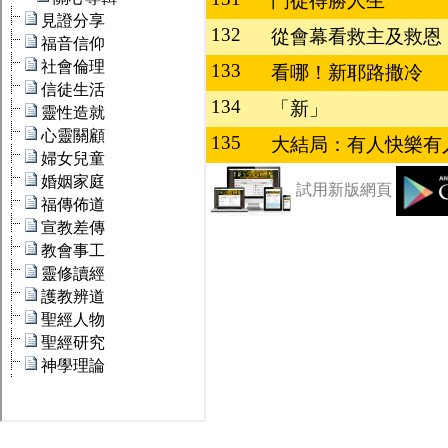
門徒得勝人生
132
從會幕看救主及救恩
133
看哪！新耶路撒冷
134
「新」
135
大結局：有人快樂有
試用新版網頁