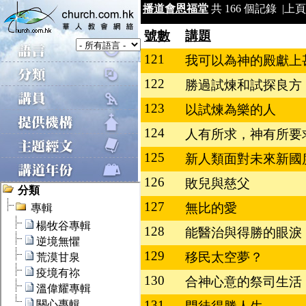
播道會恩福堂
共 166 個記錄 |
上頁
號數
講題
121
我可以為神的殿獻上
122
勝過試煉和試探良方
123
以試煉為樂的人
124
人有所求，神有所
125
新人類面對未來新國
126
敗兒與慈父
127
無比的愛
128
能醫治與得勝的眼淚
129
移民太空夢？
130
合神心意的祭司生活
131