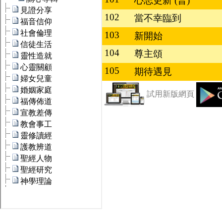
心志更新 (普)
102
當不幸臨到
103
新開始
104
尊主頌
105
期待遇見
試用新版網頁