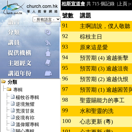
柏斯宣道會
共 715 個記錄 |
上頁
|<
號數
講題
91
主啊請說，僕人敬聽
92
棕枝主日
93
原來這是愛
94
預苦期 (4) 逾越衝擊
95
預苦期 (3) 逾越沮喪
96
預苦期 (2) 逾越仇恨
97
預苦期 (1) 逾越困
98
聖靈賜能力的事工
99
水和聖靈的洗
100
心志更新 (粵)
101