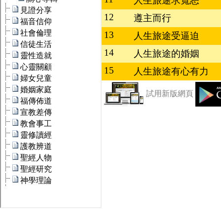
人生旅途求寬恕
12
遵主而行
13
人生旅途受逼迫
14
人生旅途的婚姻
15
人生旅途有心有力
試用新版網頁