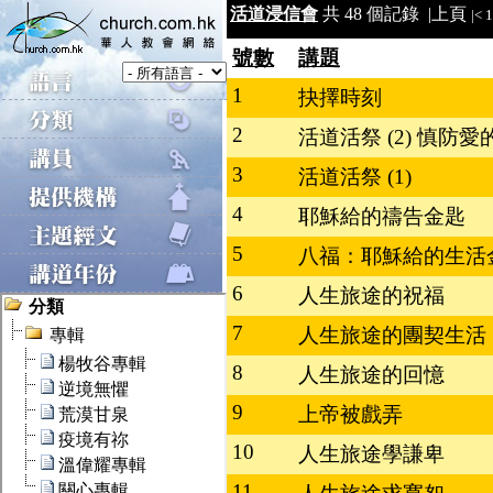
活道浸信會
共 48 個記錄 |
上頁
|<
1
號數
講題
1
抉擇時刻
2
活道活祭 (2) 慎防愛
3
活道活祭 (1)
4
耶穌給的禱告金匙
5
八福：耶穌給的生活
6
人生旅途的祝福
7
人生旅途的團契生活
8
人生旅途的回憶
9
上帝被戲弄
10
人生旅途學謙卑
11