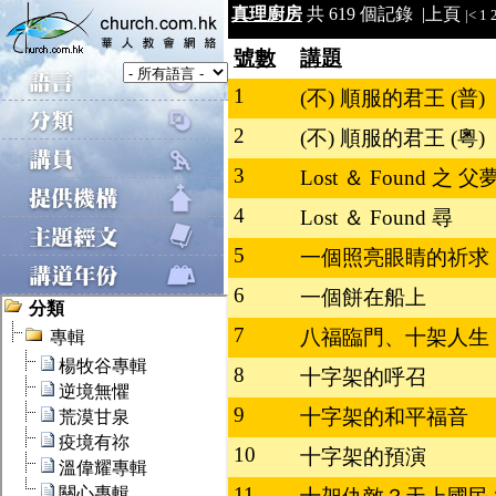
真理廚房
共 619 個記錄 |
上頁
|<
1
號數
講題
1
(不) 順服的君王 (普)
2
(不) 順服的君王 (粵)
3
Lost ＆ Found 之 
4
Lost ＆ Found 尋
5
一個照亮眼睛的祈求
6
一個餅在船上
7
八福臨門、十架人生
8
十字架的呼召
9
十字架的和平福音
10
十字架的預演
11