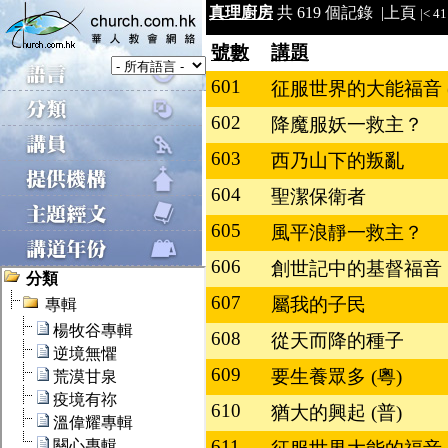
真理廚房
共 619 個記錄 |
上頁
|<
41
號數
講題
601
征服世界的大能福音 (
602
降魔服妖一救主？
603
西乃山下的叛亂
604
聖潔保衛者
605
風平浪靜一救主？
606
創世記中的基督福音
607
屬我的子民
608
從天而降的種子
609
要生養眾多 (粵)
610
猶大的興起 (普)
611