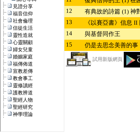
復興信仰的王 (1) 
12
有典故的詩篇 (1) 
13
《以賽亞書》信息 II
14
與基督同作王
15
仍是去思念美善的事
試用新版網頁