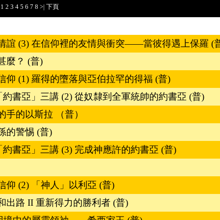
1
2
3
4
5
6
7
8
>|
下頁
誼 (3) 在信仰裡的友情與衝突——當彼得遇上保羅 (普
麼？ (普)
 (1) 羅得的墮落與亞伯拉罕的得福 (普)
約書亞」三講 (2) 從奴隸到全軍統帥的約書亞 (普)
的手的以斯拉 （普）
的警惕 (普)
約書亞」三講 (3) 完成神應許的約書亞 (普)
 (2) 「神人」以利亞 (普)
路 II 重新得力的勝利者 (普)