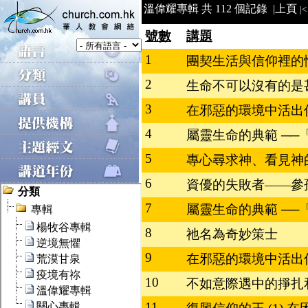
溫偉耀專輯 共 112 個記錄 |
上頁
|<
號數
講題
1
團契生活與信仰裡的情
2
生命不可以沒有的是甚
3
在邪惡的環境中活出信仰
4
屬靈生命的典範 ──「
5
專心尋求神、看見神
6
資優的失敗者——參孫
7
屬靈生命的典範 ──「
8
祂名為奇妙策士
9
在邪惡的環境中活出信仰
10
不如意際遇中的掙扎和出
11