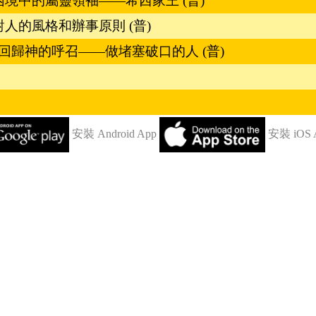
在困境中的屬靈領袖——希西家王 (普)
神對人的風格和辦事原則 (普)
 回歸神的呼召——做堵塞破口的人 (普)
安裝 Android App
安裝 iOS 