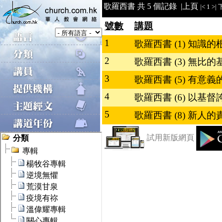
歌羅西書 共 5 個記錄 |
上頁
|<
1
>|
號數
講題
1
歌羅西書 (1) 知識的根基
2
歌羅西書 (3) 無比的基督
3
歌羅西書 (5) 有意
4
歌羅西書 (6) 以基督
5
歌羅西書 (8) 新人的責
試用新版網頁