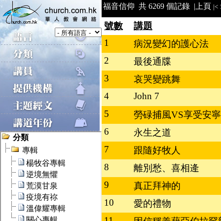
福音信仰 共 6269 個記錄 |
上頁
|<
號數
講題
1
病況變幻的護心法
2
最後通牒
3
哀哭變跳舞
4
John 7
5
勞碌捕風VS享受安
6
永生之道
7
跟隨好牧人
8
離別愁、喜相逄
9
真正拜神的
10
愛的禮物
11