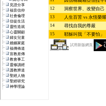
因信稱義藉亞伯拉罕
12
洞察世界、改變自己
13
人生百苦 vs 永恆榮
14
尋找自我的尊嚴
15
耶穌叫我「不要怕」
試用新版網頁