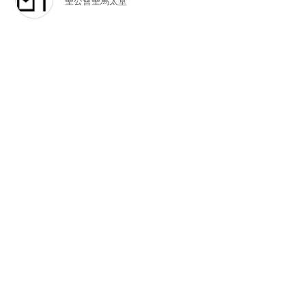
聖公會聖馬太堂
奇妙策士
聖公會聖馬太堂
改變生命的好消息 (4)
聖公會聖馬太堂
改變生命的好消息 (3)
聖公會聖馬太堂
改變生命的好消息 (2)
聖公會聖馬太堂
改變生命的好消息 (1)
聖公會聖馬太堂
合一的好消息
聖公會聖馬太堂