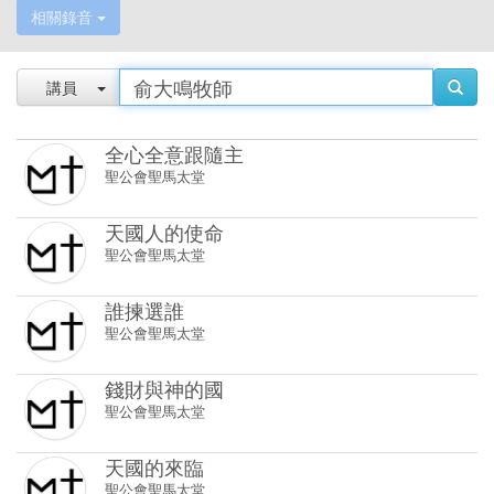
相關錄音
講員
全心全意跟隨主
聖公會聖馬太堂
天國人的使命
聖公會聖馬太堂
誰揀選誰
聖公會聖馬太堂
錢財與神的國
聖公會聖馬太堂
天國的來臨
聖公會聖馬太堂