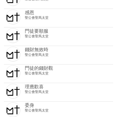
感恩
聖公會聖馬太堂
門徒要順服
聖公會聖馬太堂
錢財無效時
聖公會聖馬太堂
門徒的錢財觀
聖公會聖馬太堂
理應歡喜
聖公會聖馬太堂
委身
聖公會聖馬太堂