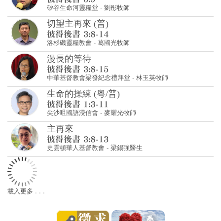
矽谷生命河靈糧堂
-
劉彤牧師
切望主再來 (普)
洛杉磯靈糧教會
-
葛國光牧師
漫長的等待
中華基督教會梁發紀念禮拜堂
-
林玉英牧師
生命的操練 (粵/普)
尖沙咀國語浸信會
-
麥耀光牧師
主再來
史雲頓華人基督教會
-
梁錫強醫生
載入更多 . . .