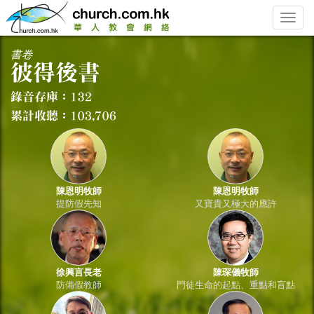
Toggle
naviga
書卷
陳恩明牧師
陳恩明牧師
提防假先知
又寶貴又極大的應許
徐興言長老
陳琛儀牧師
防備假教師
門徒生命的起點、重點和盲點