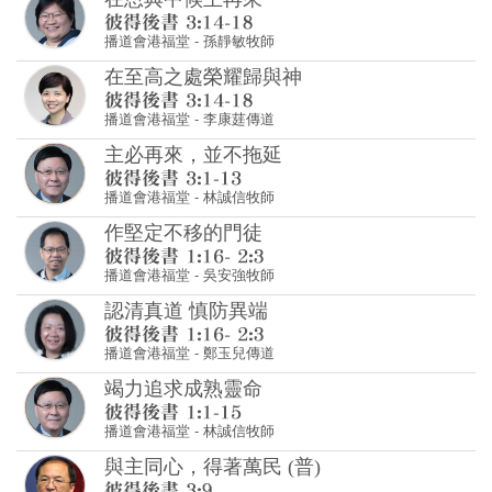
播道會港福堂
-
孫靜敏牧師
在至高之處榮耀歸與神
播道會港福堂
-
李康莛傳道
主必再來，並不拖延
播道會港福堂
-
林誠信牧師
作堅定不移的門徒
播道會港福堂
-
吳安強牧師
認清真道 慎防異端
播道會港福堂
-
鄭玉兒傳道
竭力追求成熟靈命
播道會港福堂
-
林誠信牧師
與主同心，得著萬民 (普)