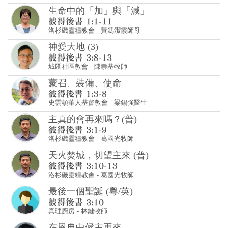
生命中的「加」與「減」
洛杉磯靈糧教會
-
黃馮潔霞師母
神愛大地 (3)
城匯社區教會
-
陳崇基牧師
蒙召、裝備、使命
史雲頓華人基督教會
-
梁錫強醫生
主真的會再來嗎？(普)
洛杉磯靈糧教會
-
葛國光牧師
天火焚城，切望主來 (普)
洛杉磯靈糧教會
-
葛國光牧師
最後一個聖誕 (粵/英)
真理廚房
-
林鍵牧師
在恩典中候主再來