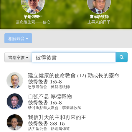
梁錫強醫生
盧家駇牧師
靈命維生素——信心
主再來的日子
相關錄音
書卷章數
建立健康的使命教會 (12) 勤成長的靈命
恩泉浸信會
-
吳磐德牧師
自強不息 厚德載物
矽谷匯點華人教會
-
李業基牧師
我信升天的主和再來的主
活力聖公會
-
駱瑞麟傳道