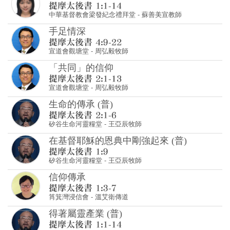
中華基督教會梁發紀念禮拜堂
-
蘇善美宣教師
手足情深
宣道會觀塘堂
-
周弘毅牧師
「共同」的信仰
宣道會觀塘堂
-
周弘毅牧師
生命的傳承 (普)
矽谷生命河靈糧堂
-
王亞辰牧師
在基督耶穌的恩典中剛強起來 (普)
矽谷生命河靈糧堂
-
王亞辰牧師
信仰傳承
筲箕灣浸信會
-
溫艾衛傳道
得著屬靈產業 (普)