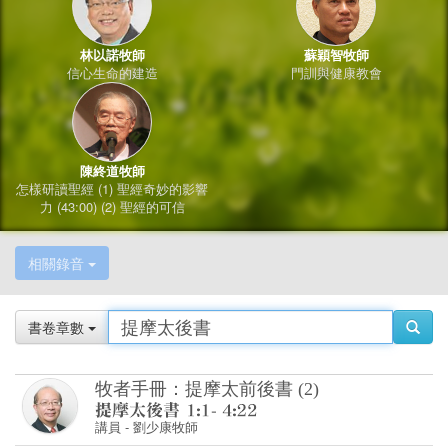
林以諾牧師
蘇穎智牧師
信心生命的建造
門訓與健康教會
陳終道牧師
怎樣研讀聖經 (1) 聖經奇妙的影響
力 (43:00) (2) 聖經的可信
相關錄音
書卷章數
牧者手冊：提摩太前後書 (2)
講員
-
劉少康牧師