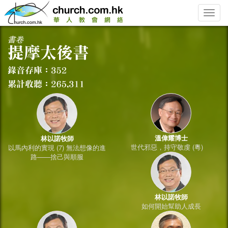
Toggle
naviga
書卷
溫偉耀博士
林以諾牧師
世代邪惡，持守敬虔 (粵)
以馬內利的實現 (7) 無法想像的進
路——捨己與順服
林以諾牧師
如何開始幫助人成長