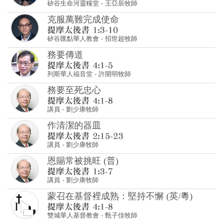
矽谷生命河靈糧堂
-
王亞辰牧師
克服萬難完成使命
矽谷匯點華人教會
-
招世超牧師
務要傳道
列斯華人福音堂
-
許開明牧師
務要至死忠心
講員
-
劉少康牧師
作清潔的器皿
講員
-
劉少康牧師
恩賜常被挑旺 (普)
講員
-
劉少康牧師
蒙召在基督裡成熟：堅持不懈 (英/粵)
雙城華人基督教會
-
甄子佳牧師