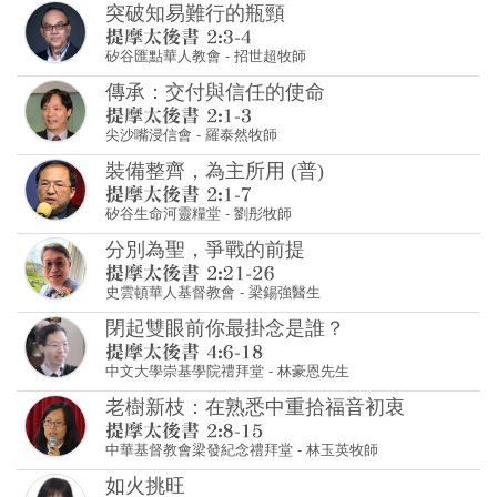
突破知易難行的瓶頸
矽谷匯點華人教會
-
招世超牧師
傳承：交付與信任的使命
尖沙嘴浸信會
-
羅泰然牧師
裝備整齊，為主所用 (普)
矽谷生命河靈糧堂
-
劉彤牧師
分別為聖，爭戰的前提
史雲頓華人基督教會
-
梁錫強醫生
閉起雙眼前你最掛念是誰？
中文大學崇基學院禮拜堂
-
林豪恩先生
老樹新枝：在熟悉中重拾福音初衷
中華基督教會梁發紀念禮拜堂
-
林玉英牧師
如火挑旺