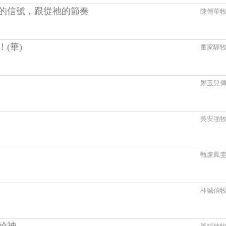
的信號，跟從祂的節奏
陳傳華
(華)
董家驊
鄭玉兒
吳安強
甄盧鳳
林誠信
給神
孫靜敏