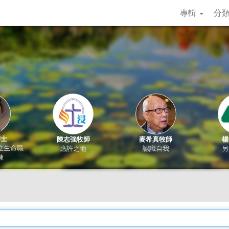
專輯
分
博士
陳志強牧師
麥希真牧師
楊
立生命職
應許之地
認識自我
另
練