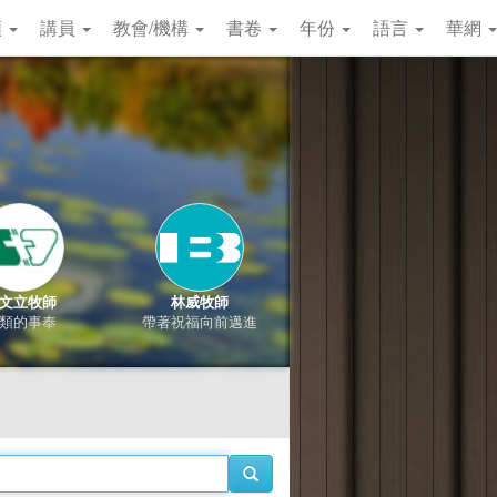
類
講員
教會/機構
書卷
年份
語言
華網
文立牧師
林威牧師
類的事奉
帶著祝福向前邁進