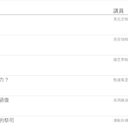
講員
黃志文
吳安強
楊芝華
力？
甄盧鳳
驕傲
吳周婉
的祭司
潘毅良