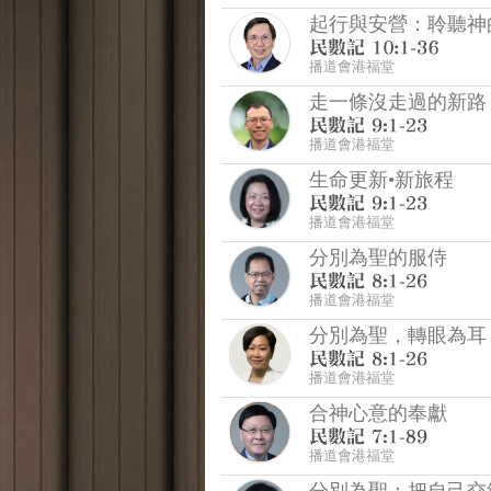
起行與安營：聆聽神
播道會港福堂
走一條沒走過的新路！
播道會港福堂
生命更新•新旅程
播道會港福堂
分別為聖的服侍
播道會港福堂
分別為聖，轉眼為耳
播道會港福堂
合神心意的奉獻
播道會港福堂
分別為聖：把自己交