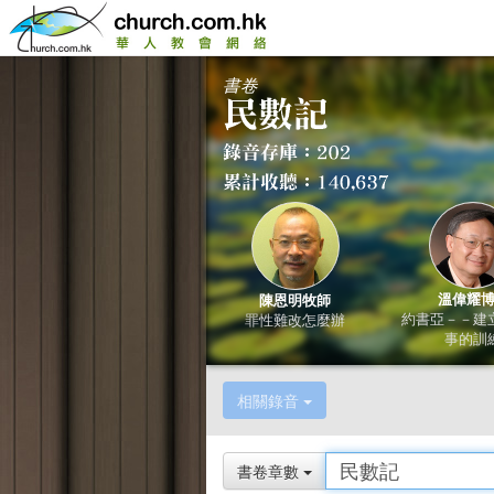
書卷
溫偉耀
陳恩明牧師
約書亞－－建
罪性難改怎麼辦
事的訓
相關錄音
書卷章數