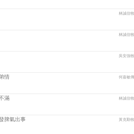
林誠信
林誠信
吳安強
弟情
何嘉敏
不滿
林誠信
發脾氣出事
黃克勤