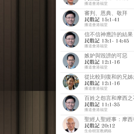
播道會港福堂
審判、恩典、敬拜
播道會港福堂
信不信神應許的結果
播道會港福堂
嫉妒與毀謗的可惡
播道會港福堂
從比較到復和的兄姊
播道會港福堂
百姓之怨言和摩西之
播道會港福堂
聖經人聖經事：摩西
生命樹宣教網絡