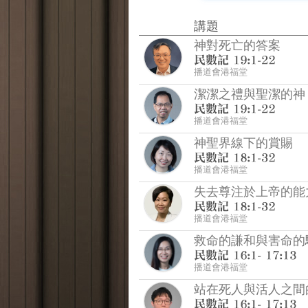
講題
神對死亡的答案
播道會港福堂
潔潔之禮與聖潔的神
播道會港福堂
神聖界線下的賞賜
播道會港福堂
失去尊注於上帝的能
播道會港福堂
救命的謙和與害命的
播道會港福堂
站在死人與活人之間