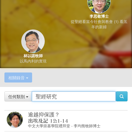
林以諾牧師
以馬內利的實現
相關錄音
任何類別
逾越抑保護？
中文大學崇基學院禮拜堂
-
李均熊牧師博士
在家鄉拿撒勒被厭棄的耶穌
澳洲播道會靈福堂
-
鄺偉志牧師
使徒行傳