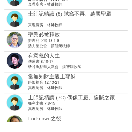
聖民必被釋放
撒迦利亞書 13:1-9
活力聖公會
-
禤凱榮牧師
有意義的人生
傳道書 8:10-17
矽谷匯點華人教會
-
潘智翔牧師
當無知財主遇上耶穌
路加福音 12:13-21
真理廚房
-
林鍵牧師
士師記精讀 (7C) 偶像工廠、盜賊之家
耶利米書 7:8-15
真理廚房
-
林鍵牧師
Lockdown之後
創世記 6:9-22
澳洲播道會靈福堂
-
郭建恩傳道
士師記精讀 (7B) 偶像工廠、盜賊之家
士師記 17:1- 18:30
真理廚房
-
林鍵牧師
士師記精讀 (7A) 偶像工廠、盜賊之家