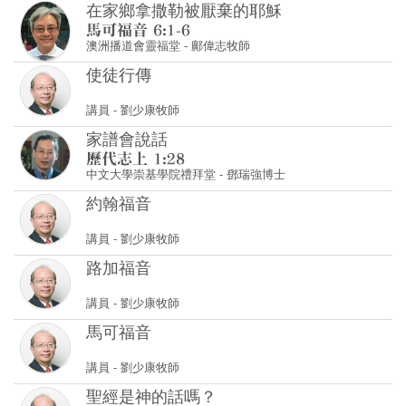
講員
-
劉少康牧師
家譜會說話
中文大學崇基學院禮拜堂
-
鄧瑞強博士
約翰福音
講員
-
劉少康牧師
路加福音
講員
-
劉少康牧師
馬可福音
講員
-
劉少康牧師
聖經是神的話嗎？
講員
-
劉少康牧師
最奇妙的書
講員
-
劉少康牧師