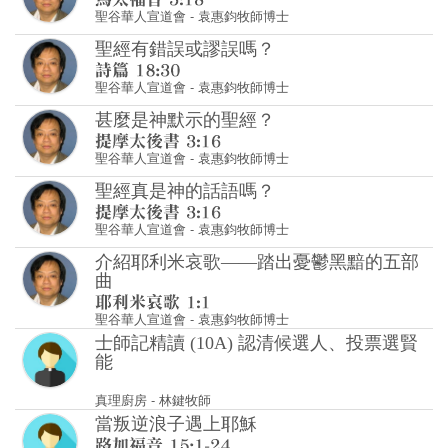
甚麼是神默示的聖經？
聖谷華人宣道會
-
袁惠鈞牧師博士
聖經真是神的話語嗎？
聖谷華人宣道會
-
袁惠鈞牧師博士
介紹耶利米哀歌——踏出憂鬱黑黯的五部
曲
聖谷華人宣道會
-
袁惠鈞牧師博士
士師記精讀 (10A) 認清候選人、投票選賢
能
真理廚房
-
林鍵牧師
當叛逆浪子遇上耶穌
真理廚房
-
林鍵牧師
士師記精讀 (8) 賊窩不再、萬國聖殿
真理廚房
-
林鍵牧師