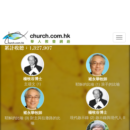
Toggle
naviga
楊牧谷博士
褚永華牧師
主禱文 (1)
耶穌的比喻 (1) 浪子的比喻
楊牧谷博士
褚永華牧師
現代啟示錄 (2) 啟示錄與現代人 II
耶穌的比喻 (3) 財主與拉撒路的比
喻
李思敬博士
從聖經看當今社會與教會 (1) 看羔
羊的新婦