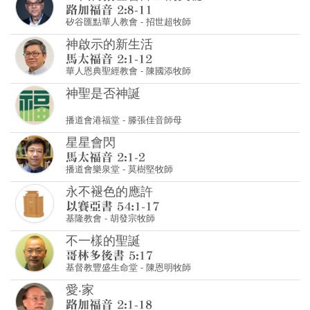
矽谷匯點華人教會
-
招世超牧師
神啟示的新生活
華人恩典聖經教會
-
陳國添牧師
神聖是否神誕
播道會港福堂
-
滕張佳音師母
星星會閃
播道會樂泉堂
-
莫樹堅牧師
永不褪色的應許
基隆教會
-
胡發宗牧師
不一樣的聖誕
基督教豐盛生命堂
-
陳恩明牧師
愛‧家