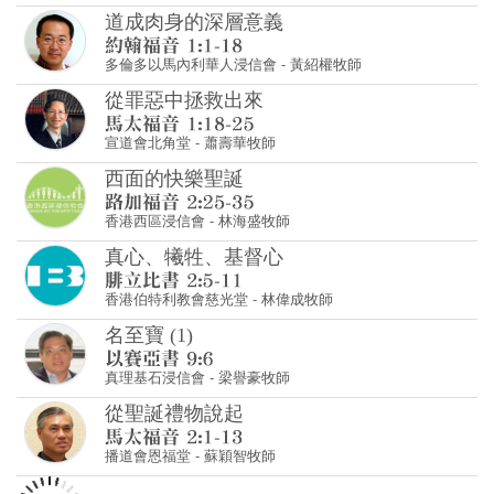
道成肉身的深層意義
多倫多以馬內利華人浸信會
-
黃紹權牧師
從罪惡中拯救出來
宣道會北角堂
-
蕭壽華牧師
西面的快樂聖誕
香港西區浸信會
-
林海盛牧師
真心、犧牲、基督心
香港伯特利教會慈光堂
-
林偉成牧師
名至寶 (1)
真理基石浸信會
-
梁譽豪牧師
從聖誕禮物說起
播道會恩福堂
-
蘇穎智牧師