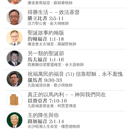
播道會窩福堂
-
蘇穎睿牧師
得勝生活－－效法基督
活力聖公會
-
俞大鳴牧師
聖誕故事約翰版
播道會太古城堂
-
羅錫堅牧師
另一類的聖誕節
西雅圖信望愛靈糧堂
-
余大器牧師
祝福萬民的福音 (51) 信靠耶穌，永不羞愧
九龍城浸信會
-
蔡少琪牧師
真正的以馬內利－－神與我們同在
九龍城基督徒會
-
柯慧雯傳道
主的降生與你
尖沙咀潮人生命堂
-
樓恩德牧師