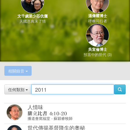
溫偉耀博士
文千歲梁少芯伉儷
呼喚同行者
天國恩典未了情
吳宣倫博士
預言中的世代 (3)
相關錄音
任何類別
人情味
播道會窩福堂
-
蘇穎睿牧師
世代傳揚基督降生的奧秘