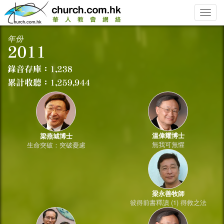
Toggle
naviga
年份
溫偉耀博士
梁燕城博士
無我可無懼
生命突破：突破憂慮
梁永善牧師
彼得前書釋讀 (1) 得救之法