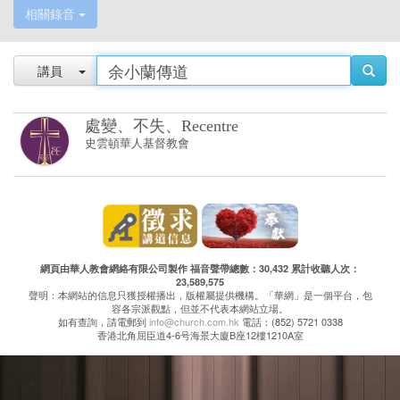
相關錄音
講員
處變、不失、Recentre
史雲頓華人基督教會
網頁由華人教會網絡有限公司製作 福音聲帶總數：30,432 累計收聽人次：
23,589,575
聲明：本網站的信息只獲授權播出，版權屬提供機構。「華網」是一個平台，包
容各宗派觀點，但並不代表本網站立場。
如有查詢，請電郵到
info@church.com.hk
電話：(852) 5721 0338
香港北角屈臣道4-6号海景大廈B座12樓1210A室