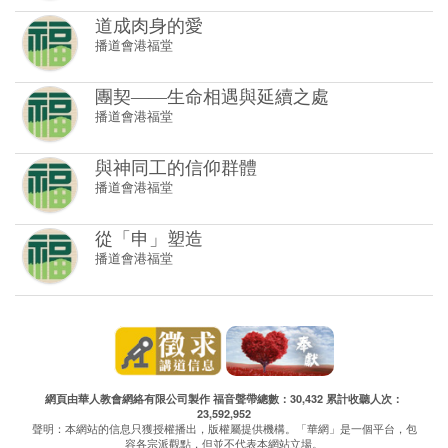
道成肉身的愛
播道會港福堂
團契——生命相遇與延續之處
播道會港福堂
與神同工的信仰群體
播道會港福堂
從「申」塑造
播道會港福堂
網頁由華人教會網絡有限公司製作 福音聲帶總數：30,432 累計收聽人次：
23,592,952
聲明：本網站的信息只獲授權播出，版權屬提供機構。「華網」是一個平台，包
容各宗派觀點，但並不代表本網站立場。