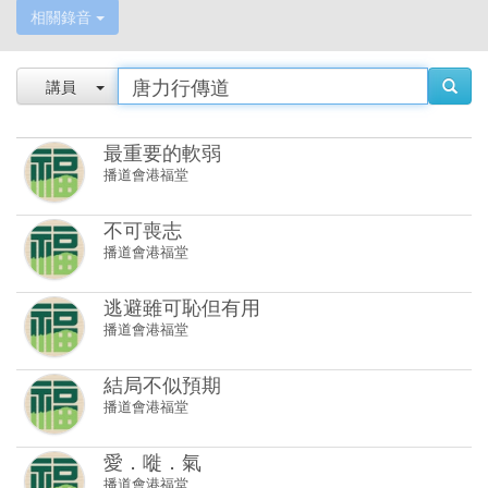
相關錄音
講員
最重要的軟弱
播道會港福堂
不可喪志
播道會港福堂
逃避雖可恥但有用
播道會港福堂
結局不似預期
播道會港福堂
愛．嘥．氣
播道會港福堂