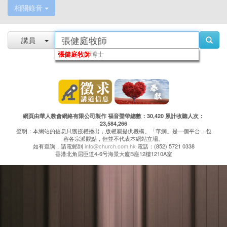
相關錄音
講員
張健庭牧師
博士
網頁由華人教會網絡有限公司製作 福音聲帶總數：30,420 累計收聽人次：
23,584,266
聲明：本網站的信息只獲授權播出，版權屬提供機構。「華網」是一個平台，包
容各宗派觀點，但並不代表本網站立場。
如有查詢，請電郵到
info@church.com.hk
電話：(852) 5721 0338
香港北角屈臣道4-6号海景大廈B座12樓1210A室