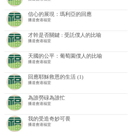
信心的展現：瑪利亞的回應
播道會港福堂
才幹是否關鍵 : 受託僕人的比喻
播道會港福堂
天國的公平：葡萄園僕人的比喻
播道會港福堂
回應耶穌救恩的生活 (1)
播道會港福堂
為誰勞碌為誰忙
播道會港福堂
我的受造奇妙可畏
播道會港福堂