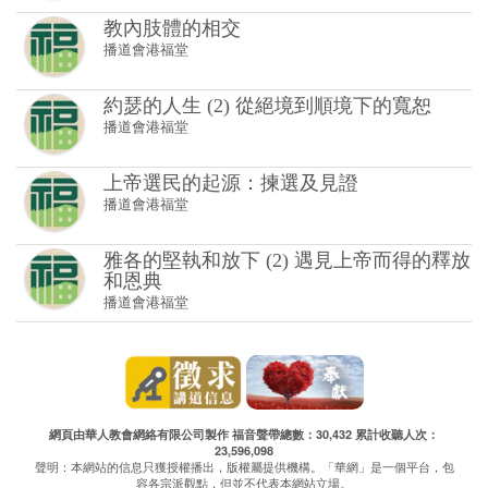
教內肢體的相交
播道會港福堂
約瑟的人生 (2) 從絕境到順境下的寬恕
播道會港福堂
上帝選民的起源：揀選及見證
播道會港福堂
雅各的堅執和放下 (2) 遇見上帝而得的釋放
和恩典
播道會港福堂
網頁由華人教會網絡有限公司製作 福音聲帶總數：30,432 累計收聽人次：
23,596,098
聲明：本網站的信息只獲授權播出，版權屬提供機構。「華網」是一個平台，包
容各宗派觀點，但並不代表本網站立場。