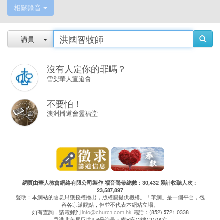
相關錄音
講員
沒有人定你的罪嗎？
雪梨華人宣道會
不要怕！
澳洲播道會靈福堂
網頁由華人教會網絡有限公司製作 福音聲帶總數：30,432 累計收聽人次：
23,587,897
聲明：本網站的信息只獲授權播出，版權屬提供機構。「華網」是一個平台，包
容各宗派觀點，但並不代表本網站立場。
如有查詢，請電郵到
info@church.com.hk
電話：(852) 5721 0338
香港北角屈臣道4-6号海景大廈B座12樓1210A室