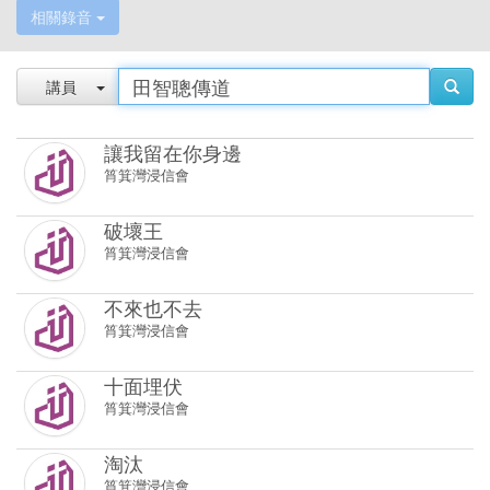
相關錄音
講員
讓我留在你身邊
筲箕灣浸信會
破壞王
筲箕灣浸信會
不來也不去
筲箕灣浸信會
十面埋伏
筲箕灣浸信會
淘汰
筲箕灣浸信會