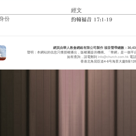
經文
身份
網頁由華人教會網絡有限公司製作 福音聲帶總數：30,432 累
聲明：本網站的信息只獲授權播出，版權屬提供機構。「華網」是一個平
如有查詢，請電郵到
info@church.com.hk
電話：
香港北角屈臣道4-6号海景大廈B座12樓