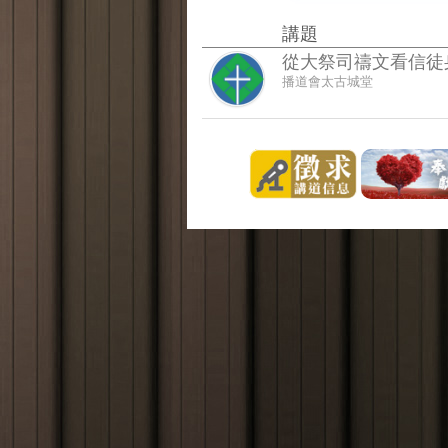
講題
從大祭司禱文看信徒
播道會太古城堂