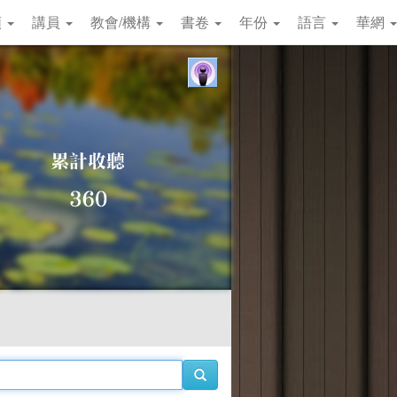
類
講員
教會/機構
書卷
年份
語言
華網