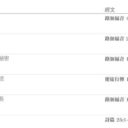
經文
秘密
證
長