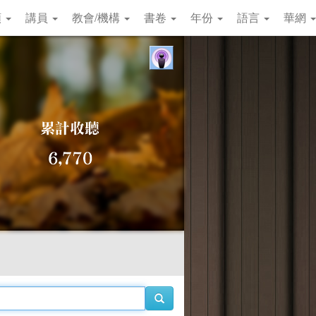
類
講員
教會/機構
書卷
年份
語言
華網