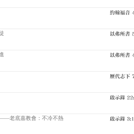
徒
進
——老底嘉教會：不冷不熱