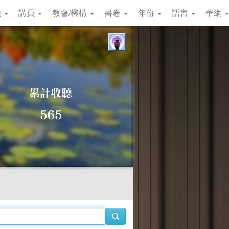
類
講員
教會/機構
書卷
年份
語言
華網