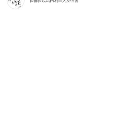
多倫多以馬內利華人浸信會
只想著你們在主裏好的牧者心
多倫多以馬內利華人浸信會
神子民認定一直掌控的神
多倫多以馬內利華人浸信會
信神是因為可以進天堂嗎？
多倫多以馬內利華人浸信會
洞悉短視靠攏的危機及對聽先知書講道的
一些回應
多倫多以馬內利華人浸信會
與世界連結的愚昧
多倫多以馬內利華人浸信會
在歷史浪潮中浮沉
多倫多以馬內利華人浸信會