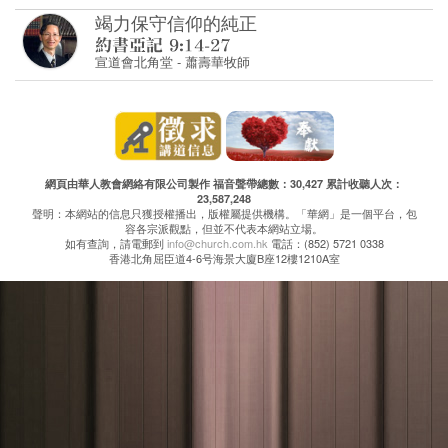
竭力保守信仰的純正
宣道會北角堂
-
蕭壽華牧師
網頁由華人教會網絡有限公司製作 福音聲帶總數：30,427 累計收聽人次：
23,587,248
聲明：本網站的信息只獲授權播出，版權屬提供機構。「華網」是一個平台，包
容各宗派觀點，但並不代表本網站立場。
如有查詢，請電郵到
info@church.com.hk
電話：(852) 5721 0338
香港北角屈臣道4-6号海景大廈B座12樓1210A室