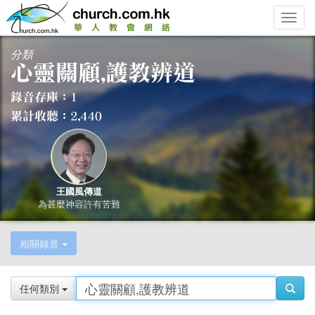
Toggle
naviga
分類
王國風傳道
為甚麼神容許有苦難
相關錄音
任何類別