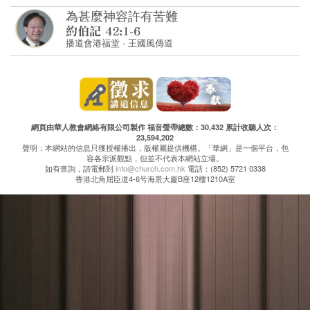
為甚麼神容許有苦難
播道會港福堂
-
王國風傳道
網頁由華人教會網絡有限公司製作 福音聲帶總數：30,432 累計收聽人次：
23,594,202
聲明：本網站的信息只獲授權播出，版權屬提供機構。「華網」是一個平台，包
容各宗派觀點，但並不代表本網站立場。
如有查詢，請電郵到
info@church.com.hk
電話：(852) 5721 0338
香港北角屈臣道4-6号海景大廈B座12樓1210A室