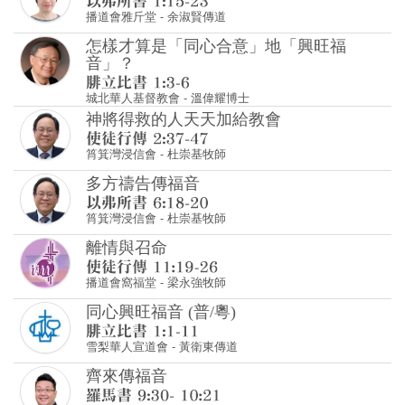
神將得救的人天天加給教會
筲箕灣浸信會
-
杜崇基牧師
多方禱告傳福音
筲箕灣浸信會
-
杜崇基牧師
離情與召命
播道會窩福堂
-
梁永強牧師
同心興旺福音 (普/粵)
雪梨華人宣道會
-
黃衛東傳道
齊來傳福音
播道會雅斤堂
-
梁成裕牧師
為我掌舵
使徒行傳 13:1-3
雙城華人基督教會
-
李志恒傳道