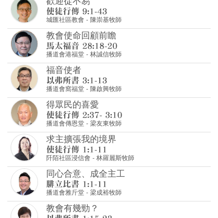
播道會港福堂
-
林誠信牧師
福音使者
播道會窩福堂
-
陳啟興牧師
得眾民的喜愛
播道會傳恩堂
-
梁友東牧師
求主擴張我的境界
阡陌社區浸信會
-
林羅麗斯牧師
同心合意、成全主工
播道會雅斤堂
-
梁成裕牧師
教會有幾勁？
播道會雅斤堂
-
余淑賢傳道
怎樣才算是「同心合意」地「興旺福
音」？
城北華人基督教會
-
溫偉耀博士