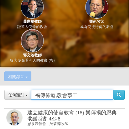
郭文池牧師
從大使命看今天的教會 (粵)
相關錄音
任何類別
建立健康的使命教會 (18) 樂傳揚的恩典
恩泉浸信會
-
吳磐德牧師
進入新時代的群體
澳洲播道會靈福堂
-
郭建恩傳道
勇敢走出去