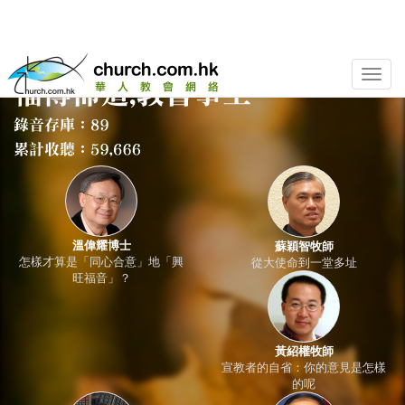
Toggle
naviga
溫偉耀博士
蘇穎智牧師
怎樣才算是「同心合意」地「興
從大使命到一堂多址
旺福音」？
黃紹權牧師
宣教者的自省：你的意見是怎樣
的呢
蕭壽華牧師
劉彤牧師
謹遵大使命的教會
成為使徒行傳的教會