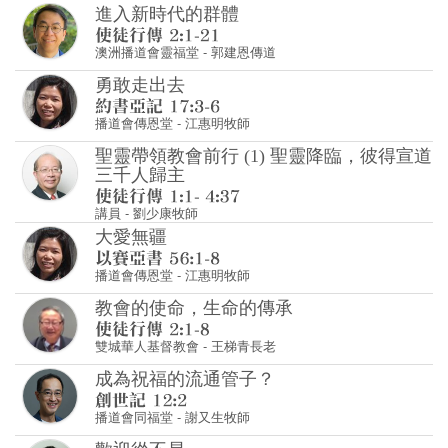
播道會傳恩堂
-
江惠明牧師
聖靈帶領教會前行 (1) 聖靈降臨，彼得宣道
三千人歸主
講員
-
劉少康牧師
大愛無疆
播道會傳恩堂
-
江惠明牧師
教會的使命，生命的傳承
雙城華人基督教會
-
王梯青長老
成為祝福的流通管子？
播道會同福堂
-
謝又生牧師
歡迎從不易
城匯社區教會
-
陳崇基牧師
教會使命回顧前瞻