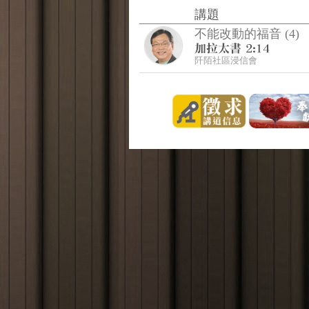
講題
不能改動的福音 (4)
阡陌社區浸信會