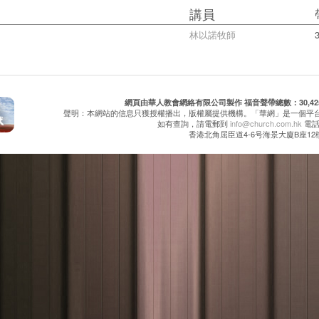
講員
林以諾牧師
網頁由華人教會網絡有限公司製作 福音聲帶總數：30,425 累
聲明：本網站的信息只獲授權播出，版權屬提供機構。「華網」是一個平
如有查詢，請電郵到
info@church.com.hk
電話：
香港北角屈臣道4-6号海景大廈B座12樓