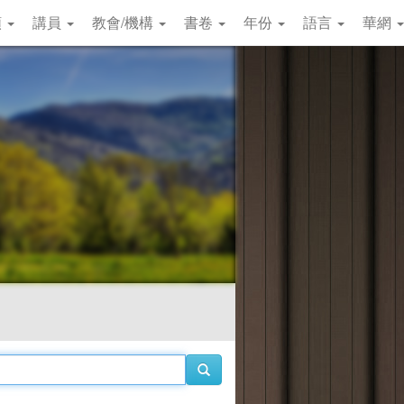
類
講員
教會/機構
書卷
年份
語言
華網