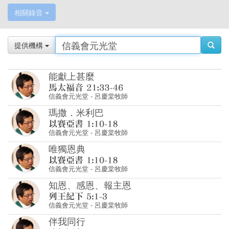
相關錄音
提供機構
能獻上甚麼
信義會元光堂
-
呂慶棠牧師
瑪撒．米利巴
信義會元光堂
-
呂慶棠牧師
唯獨恩典
信義會元光堂
-
呂慶棠牧師
知恩、感恩、報主恩
信義會元光堂
-
呂慶棠牧師
伴我同行