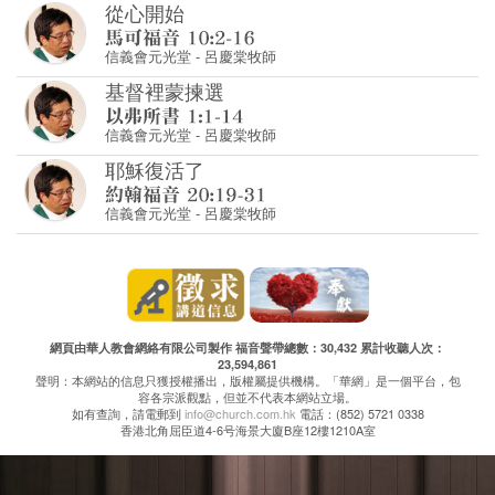
從心開始
信義會元光堂
-
呂慶棠牧師
基督裡蒙揀選
信義會元光堂
-
呂慶棠牧師
耶穌復活了
信義會元光堂
-
呂慶棠牧師
網頁由華人教會網絡有限公司製作 福音聲帶總數：30,432 累計收聽人次：
23,594,861
聲明：本網站的信息只獲授權播出，版權屬提供機構。「華網」是一個平台，包
容各宗派觀點，但並不代表本網站立場。
如有查詢，請電郵到
info@church.com.hk
電話：(852) 5721 0338
香港北角屈臣道4-6号海景大廈B座12樓1210A室