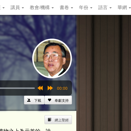
類
講員
教會/機構
書卷
年份
語言
華網
00:00
Rewind
Forward
15s
15s
下載
奉獻支持
網上聖經