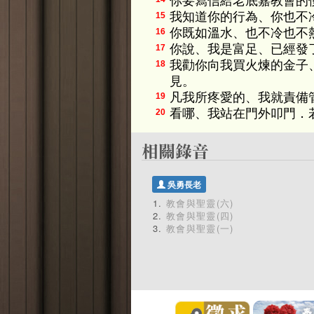
你要寫信給老底嘉教會的
我知道你的行為、你也不
15
你既如溫水、也不冷也不
16
你說、我是富足、已經發
17
我勸你向我買火煉的金子
18
見。
凡我所疼愛的、我就責備
19
看哪、我站在門外叩門．
20
吳勇長老
教會與聖靈(六)
教會與聖靈(四)
教會與聖靈(一)