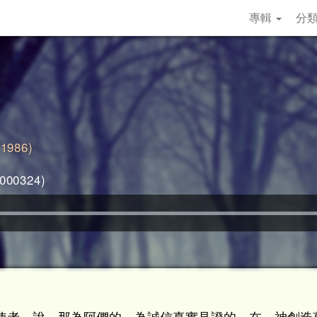
專輯
分
986)
00324)