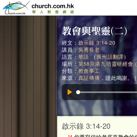
經文：
啟示錄 3:14-20
講員：
吳勇長老
語言：
華語
（
廣州話翻譯
）
場所：
第58异港九培靈研經會 (1
分類：
教會事工
來源：
真証傳播
，謹此鳴謝。 (0
Play
啟示錄 3:14-20
14