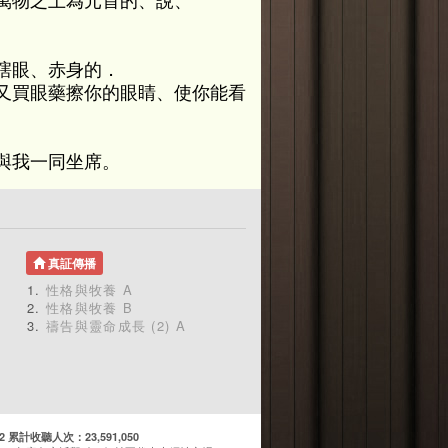
萬物之上為元首的、說、
瞎眼、赤身的．
又買眼藥擦你的眼睛、使你能看
與我一同坐席。
真証傳播
性格與牧養 A
性格與牧養 B
禱告與靈命成長 (2) A
計收聽人次：23,591,050