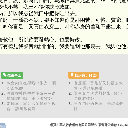
使者、說、那為阿們的、為誠信真實見證的、在 神創造
冷也不熱．我巴不得你或冷或熱。
熱、所以我必從我口中把你吐出去。
了財、一樣都不缺．卻不知道你是那困苦、可憐、貧窮、
、叫你富足．又買白衣穿上、叫你赤身的羞恥不露出來．
管教他．所以你要發熱心、也要悔改。
若有聽見我聲音就開門的、我要進到他那裏去、我與他他
教會事工
啟示錄 3:14-20
教會如何在黑暗中作光 - 劉
老底嘉：富足卻又貧窮的教
沙崙牧師
會 - 譚綺敏傳道
教會在社區中的使命——從
讓生命再次火熱起來 (普) -
憐憫到行動 - 王正傑牧師
卓爾君牧師
老底嘉：富足卻又貧窮的教
主在門外的教會 - 張淑嫻牧
會 - 譚綺敏傳道
師
網頁由華人教會網絡有限公司製作 福音聲帶總數：30,432 累