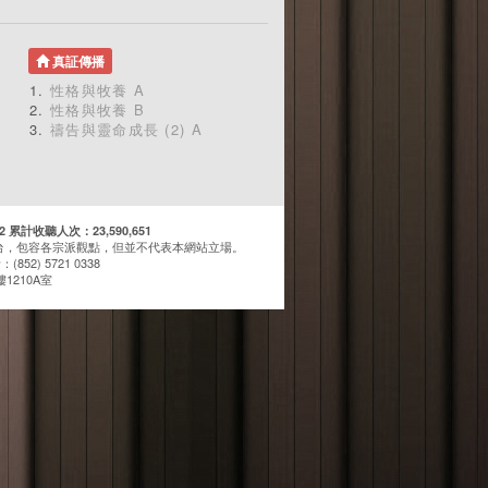
真証傳播
性格與牧養 A
性格與牧養 B
禱告與靈命成長 (2) A
計收聽人次：23,590,651
台，包容各宗派觀點，但並不代表本網站立場。
(852) 5721 0338
1210A室