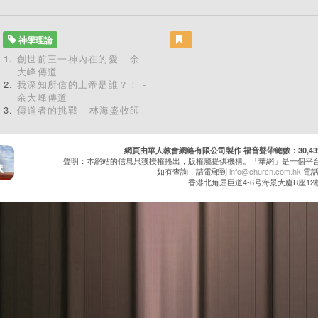
神學理論
創世前三一神內在的愛 - 余
大峰傳道
我深知所信的上帝是誰？！ -
余大峰傳道
傳道者的挑戰 - 林海盛牧師
網頁由華人教會網絡有限公司製作 福音聲帶總數：30,432 累
聲明：本網站的信息只獲授權播出，版權屬提供機構。「華網」是一個平
如有查詢，請電郵到
info@church.com.hk
電話：
香港北角屈臣道4-6号海景大廈B座12樓