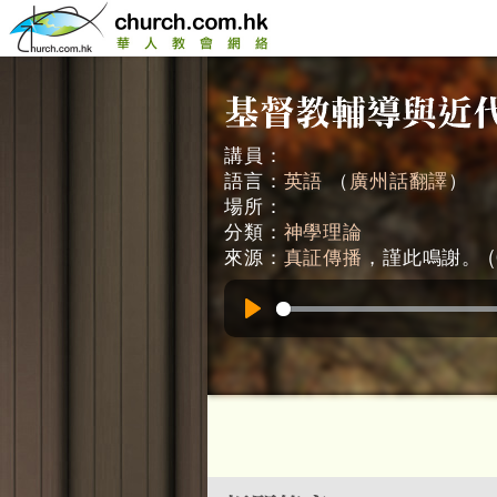
講員：
語言：
英語
（
廣州話翻譯
）
場所：
分類：
神學理論
來源：
真証傳播
，謹此鳴謝。 (0
Play