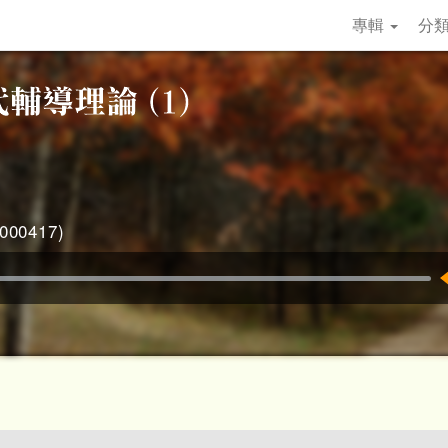
專輯
分
00417)