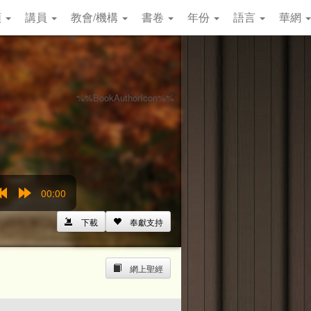
類
講員
教會/機構
書卷
年份
語言
華網
%%BookAuthorIcon%%
00:00
Rewind
Forward
15s
15s
下載
奉獻支持
網上聖經