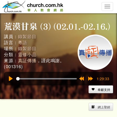
Toggle
naviga
講員：
錄製節目
語言：
粵語
場所：
錄製節目
分類：
靈修小品
來源：
真証傳播
，謹此鳴謝。
(001316)
1:29:33
Play
Rewind
Forward
15s
15s
奉獻支持
網上聖經