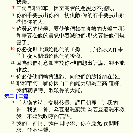
快樂。
王倚靠耶和華、因至高者的慈愛必不搖動。
7
你的手要搜出你的一切仇敵‧你的右手要搜出那
8
些恨你的人。
你發怒的時候、要使他們如在炎熱的火爐中‧耶
9
和華要在他的震怒中吞滅他們‧那火要把他們燒
盡了。
你必從世上滅絕他們的子孫、〔子孫原文作果
10
子〕從人間滅絕他們的後裔。
因為他們有意加害於你‧他們想出計謀、卻不能
11
作成。
你必使他們轉背逃跑、向他們的臉搭箭在弦。
12
耶和華阿、願你因自己的能力顯為至高‧這樣、
13
我們就唱詩、歌頌你的大能。
第二十二篇
〔大衛的詩、交與伶長、調用朝鹿。〕我的
1
神、我的 神、為甚麼離棄我‧為甚麼遠離不救
我、不聽我唉哼的言語。
我的 神阿、我白日呼求、你不應允‧夜間呼
2
求、並不住聲。