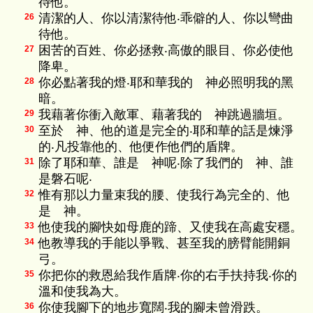
待他。
清潔的人、你以清潔待他‧乖僻的人、你以彎曲
26
待他。
困苦的百姓、你必拯救‧高傲的眼目、你必使他
27
降卑。
你必點著我的燈‧耶和華我的 神必照明我的黑
28
暗。
我藉著你衝入敵軍、藉著我的 神跳過牆垣。
29
至於 神、他的道是完全的‧耶和華的話是煉淨
30
的‧凡投靠他的、他便作他們的盾牌。
除了耶和華、誰是 神呢‧除了我們的 神、誰
31
是磐石呢‧
惟有那以力量束我的腰、使我行為完全的、他
32
是 神。
他使我的腳快如母鹿的蹄、又使我在高處安穩。
33
他教導我的手能以爭戰、甚至我的膀臂能開銅
34
弓。
你把你的救恩給我作盾牌‧你的右手扶持我‧你的
35
溫和使我為大。
你使我腳下的地步寬闊‧我的腳未曾滑跌。
36