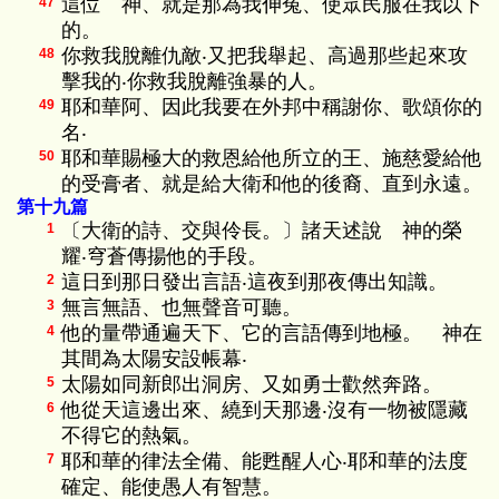
這位 神、就是那為我伸冤、使眾民服在我以下
47
的。
你救我脫離仇敵‧又把我舉起、高過那些起來攻
48
擊我的‧你救我脫離強暴的人。
耶和華阿、因此我要在外邦中稱謝你、歌頌你的
49
名‧
耶和華賜極大的救恩給他所立的王、施慈愛給他
50
的受膏者、就是給大衛和他的後裔、直到永遠。
第十九篇
〔大衛的詩、交與伶長。〕諸天述說 神的榮
1
耀‧穹蒼傳揚他的手段。
這日到那日發出言語‧這夜到那夜傳出知識。
2
無言無語、也無聲音可聽。
3
他的量帶通遍天下、它的言語傳到地極。 神在
4
其間為太陽安設帳幕‧
太陽如同新郎出洞房、又如勇士歡然奔路。
5
他從天這邊出來、繞到天那邊‧沒有一物被隱藏
6
不得它的熱氣。
耶和華的律法全備、能甦醒人心‧耶和華的法度
7
確定、能使愚人有智慧。