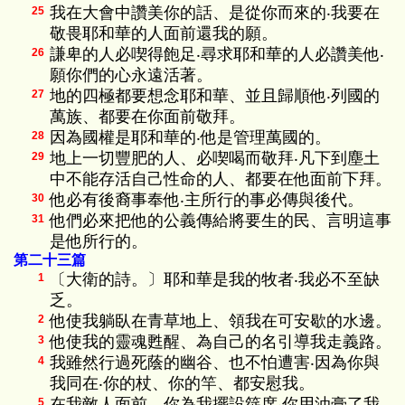
我在大會中讚美你的話、是從你而來的‧我要在
25
敬畏耶和華的人面前還我的願。
謙卑的人必喫得飽足‧尋求耶和華的人必讚美他‧
26
願你們的心永遠活著。
地的四極都要想念耶和華、並且歸順他‧列國的
27
萬族、都要在你面前敬拜。
因為國權是耶和華的‧他是管理萬國的。
28
地上一切豐肥的人、必喫喝而敬拜‧凡下到塵土
29
中不能存活自己性命的人、都要在他面前下拜。
他必有後裔事奉他‧主所行的事必傳與後代。
30
他們必來把他的公義傳給將要生的民、言明這事
31
是他所行的。
第二十三篇
〔大衛的詩。〕耶和華是我的牧者‧我必不至缺
1
乏。
他使我躺臥在青草地上、領我在可安歇的水邊。
2
他使我的靈魂甦醒、為自己的名引導我走義路。
3
我雖然行過死蔭的幽谷、也不怕遭害‧因為你與
4
我同在‧你的杖、你的竿、都安慰我。
在我敵人面前、你為我擺設筵席‧你用油膏了我
5