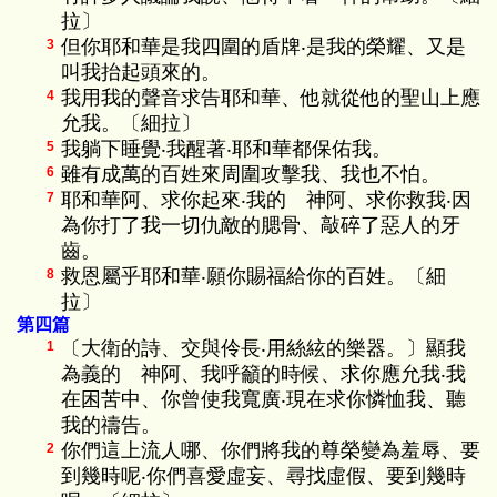
拉〕
但你耶和華是我四圍的盾牌‧是我的榮耀、又是
3
叫我抬起頭來的。
我用我的聲音求告耶和華、他就從他的聖山上應
4
允我。〔細拉〕
我躺下睡覺‧我醒著‧耶和華都保佑我。
5
雖有成萬的百姓來周圍攻擊我、我也不怕。
6
耶和華阿、求你起來‧我的 神阿、求你救我‧因
7
為你打了我一切仇敵的腮骨、敲碎了惡人的牙
齒。
救恩屬乎耶和華‧願你賜福給你的百姓。〔細
8
拉〕
第四篇
〔大衛的詩、交與伶長‧用絲絃的樂器。〕顯我
1
為義的 神阿、我呼籲的時候、求你應允我‧我
在困苦中、你曾使我寬廣‧現在求你憐恤我、聽
我的禱告。
你們這上流人哪、你們將我的尊榮變為羞辱、要
2
到幾時呢‧你們喜愛虛妄、尋找虛假、要到幾時