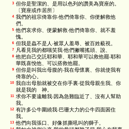
但你是聖潔的、是用以色列的讚美為寶座的。
3
〔寶座或作居所〕
我們的祖宗倚靠你‧他們倚靠你、你便解救他
4
們。
他們哀求你、便蒙解救‧他們倚靠你、就不羞
5
愧。
但我是蟲不是人‧被眾人羞辱、被百姓藐視。
6
凡看見我的都嗤笑我‧他們撇嘴搖頭、說、
7
他把自己交託耶和華、耶和華可以救他罷‧耶和
8
華既喜悅他、可以搭救他罷。
但你是叫我出母腹的‧我在母懷裏、你就使我有
9
倚靠的心。
我自出母胎就被交在你手裏‧從我母親生我、你
10
就是我的 神。
求你不要遠離我‧因為急難臨近了、沒有人幫助
11
我。
有許多公牛圍繞我‧巴珊大力的公牛四面困住
12
我。
他們向我張口、好像抓撕吼叫的獅子。
13