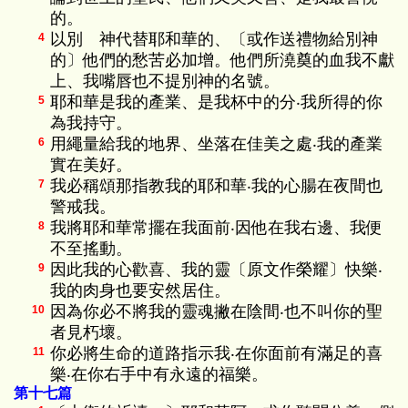
的。
以別 神代替耶和華的、〔或作送禮物給別神
4
的〕他們的愁苦必加增。他們所澆奠的血我不獻
上、我嘴唇也不提別神的名號。
耶和華是我的產業、是我杯中的分‧我所得的你
5
為我持守。
用繩量給我的地界、坐落在佳美之處‧我的產業
6
實在美好。
我必稱頌那指教我的耶和華‧我的心腸在夜間也
7
警戒我。
我將耶和華常擺在我面前‧因他在我右邊、我便
8
不至搖動。
因此我的心歡喜、我的靈〔原文作榮耀〕快樂‧
9
我的肉身也要安然居住。
因為你必不將我的靈魂撇在陰間‧也不叫你的聖
10
者見朽壞。
你必將生命的道路指示我‧在你面前有滿足的喜
11
樂‧在你右手中有永遠的福樂。
第十七篇