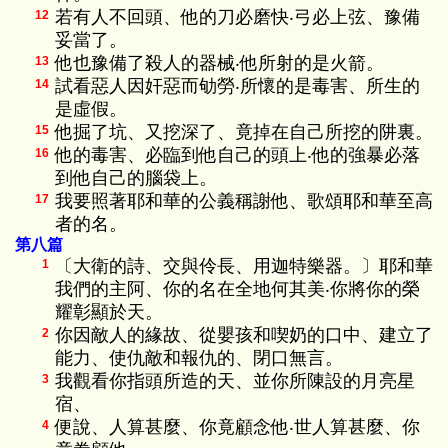
若有人不回頭、他的刀必磨快‧弓必上弦、豫備
12
妥當了。
他也豫備了殺人的器械‧他所射的是火箭。
13
試看惡人因奸惡而劬勞‧所懷的是毒害、所生的
14
是虛假。
他掘了坑、又挖深了、竟掉在自己所挖的阱裏。
15
他的毒害、必臨到他自己的頭上‧他的強暴必落
16
到他自己的腦袋上。
我要照著耶和華的公義稱謝他、歌頌耶和華至高
17
者的名。
第八篇
〔大衛的詩、交與伶長、用迦特樂器。〕耶和華
1
我們的主阿、你的名在全地何其美‧你將你的榮
耀彰顯於天。
你因敵人的緣故、從嬰孩和喫奶的口中、建立了
2
能力、使仇敵和報仇的、閉口無言。
我觀看你指頭所造的天、並你所陳設的月亮星
3
宿、
便說、人算甚麼、你竟顧念他‧世人算甚麼、你
4