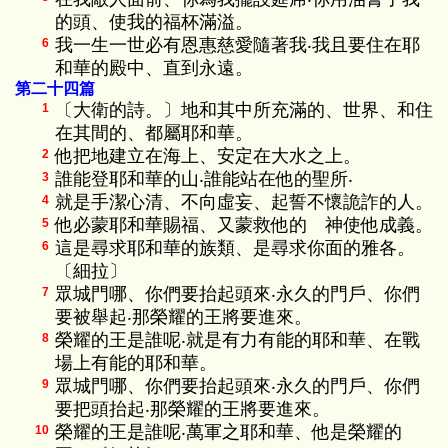
的頭、使我的福杯滿溢。
我一生一世必有恩惠慈愛隨著我‧我且要住在耶
6
和華的殿中、直到永遠。
第二十四篇
〔大衛的詩。〕地和其中所充滿的、世界、和住
1
在其間的、都屬耶和華。
他把地建立在海上、安定在大水之上。
2
誰能登耶和華的山‧誰能站在他的聖所‧
3
就是手潔心清、不向虛妄、起誓不懷詭詐的人。
4
他必蒙耶和華賜福、又蒙救他的 神使他成義。
5
這是尋求耶和華的族類、是尋求你面的雅各。
6
〔細拉〕
眾城門哪、你們要抬起頭來‧永久的門戶、你們
7
要被舉起‧那榮耀的王將要進來。
榮耀的王是誰呢‧就是有力有能的耶和華、在戰
8
場上有能的耶和華。
眾城門哪、你們要抬起頭來‧永久的門戶、你們
9
要把頭抬起‧那榮耀的王將要進來。
榮耀的王是誰呢‧萬軍之耶和華、他是榮耀的
10