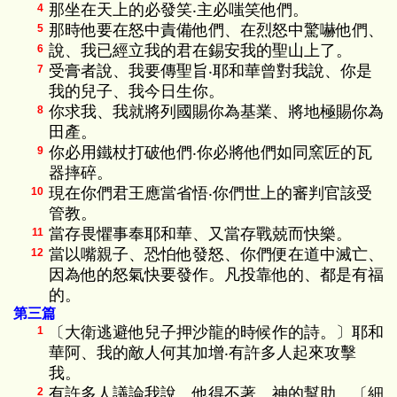
那坐在天上的必發笑‧主必嗤笑他們。
4
那時他要在怒中責備他們、在烈怒中驚嚇他們、
5
說、我已經立我的君在錫安我的聖山上了。
6
受膏者說、我要傳聖旨‧耶和華曾對我說、你是
7
我的兒子、我今日生你。
你求我、我就將列國賜你為基業、將地極賜你為
8
田產。
你必用鐵杖打破他們‧你必將他們如同窯匠的瓦
9
器摔碎。
現在你們君王應當省悟‧你們世上的審判官該受
10
管教。
當存畏懼事奉耶和華、又當存戰兢而快樂。
11
當以嘴親子、恐怕他發怒、你們便在道中滅亡、
12
因為他的怒氣快要發作。凡投靠他的、都是有福
的。
第三篇
〔大衛逃避他兒子押沙龍的時候作的詩。〕耶和
1
華阿、我的敵人何其加增‧有許多人起來攻擊
我。
有許多人議論我說、他得不著 神的幫助。〔細
2