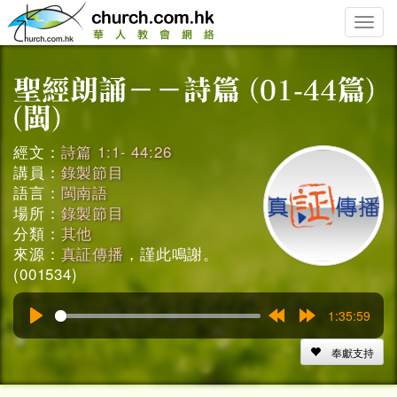
Toggle
naviga
經文：
詩篇 1:1- 44:26
講員：
錄製節目
語言：
閩南語
場所：
錄製節目
分類：
其他
來源：
真証傳播
，謹此鳴謝。
(001534)
1:35:59
Play
Rewind
Forward
15s
15s
奉獻支持