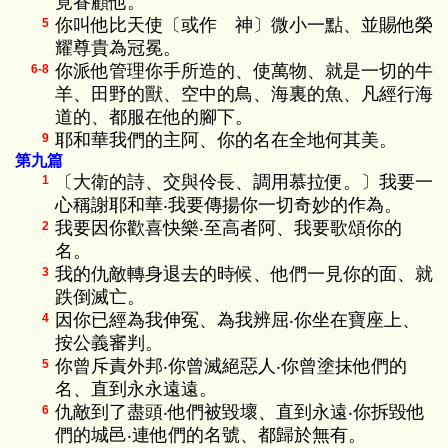
竟眷顧他。
你叫他比天使〔或作 神〕微小一點、並賜他榮
5
耀尊貴為冠冕。
你派他管理你手所造的、使萬物、就是一切的牛
6-8
羊、田野的獸、空中的鳥、海裏的魚、凡經行海
道的、都服在他的腳下。
耶和華我們的主阿、你的名在全地何其美。
9
第九篇
〔大衛的詩、交與伶長、調用慕拉便。〕我要一
1
心稱謝耶和華‧我要傳揚你一切奇妙的作為。
我要因你歡喜快樂‧至高者阿、我要歌頌你的
2
名。
我的仇敵轉身退去的時候、他們一見你的面、就
3
跌倒滅亡。
因你已經為我伸冤、為我辨屈‧你坐在寶座上、
4
按公義審判。
你曾斥責外邦‧你曾滅絕惡人‧你曾塗抹他們的
5
名、直到永永遠遠。
仇敵到了盡頭‧他們被毀壞、直到永遠‧你拆毀他
6
們的城邑‧連他們的名號、都歸於無有。