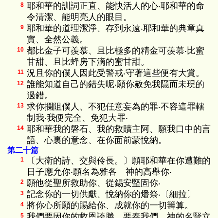
耶和華的訓詞正直、能快活人的心‧耶和華的命
8
令清潔、能明亮人的眼目。
耶和華的道理潔淨、存到永遠‧耶和華的典章真
9
實、全然公義。
都比金子可羨慕、且比極多的精金可羨慕‧比蜜
10
甘甜、且比蜂房下滴的蜜甘甜。
況且你的僕人因此受警戒‧守著這些便有大賞。
11
誰能知道自己的錯失呢‧願你赦免我隱而未現的
12
過錯。
求你攔阻僕人、不犯任意妄為的罪‧不容這罪轄
13
制我‧我便完全、免犯大罪‧
耶和華我的磐石、我的救贖主阿、願我口中的言
14
語、心裏的意念、在你面前蒙悅納。
第二十篇
〔大衛的詩、交與伶長。〕願耶和華在你遭難的
1
日子應允你‧願名為雅各 神的高舉你‧
願他從聖所救助你、從錫安堅固你‧
2
記念你的一切供獻、悅納你的燔祭‧〔細拉〕
3
將你心所願的賜給你、成就你的一切籌算。
4
我們要因你的救恩誇勝、要奉我們 神的名豎立
5