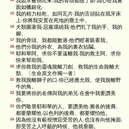
我如水被倒出來‧我的骨頭都脫了節‧我心在我裏
14
面如蠟鎔化‧
我的精力枯乾、如同瓦片‧我的舌頭貼在我牙床
15
上‧你將我安置在死地的塵土中。
犬類圍著我‧惡黨環繞我‧他們扎了我的手、我的
16
腳。
我的骨頭、我都能數過‧他們瞪著眼看我。
17
他們分我的外衣、為我的裏衣拈鬮。
18
耶和華阿、求你不要遠離我‧我的救主阿、求你
19
快來幫助我。
求你救我的靈魂脫離刀劍、救我的生命脫離犬
20
類、〔生命原文作獨一者〕
救我脫離獅子的口‧你已經應允我、使我脫離野
21
牛的角。
我要將你的名傳與我的弟兄‧在會中我要讚美
22
你。
你們敬畏耶和華的人、要讚美他‧雅各的後裔、
23
都要榮耀他‧以色列的後裔、都要懼怕他。
因為他沒有藐視憎惡受苦的人‧也沒有向他掩面‧
24
那受苦之人呼籲的時候、他就垂聽。