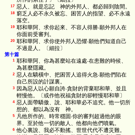
惡人、就是忘記 神的外邦人、都必歸到陰間。
17
窮乏人必不永久被忘、困苦人的指望、必不永遠
18
落空。
耶和華阿、求你起來、不容人得勝‧願外邦人在
19
你面前受審判。
耶和華阿、求你使外邦人恐懼‧願他們知道自己
20
不過是人。〔細拉〕
第十篇
耶和華阿、你為甚麼站在遠處‧在患難的時候、
1
為甚麼隱藏。
惡人在驕橫中、把困苦人追得火急‧願他們陷在
2
自己所設的計謀裏。
因為惡人以心願自誇‧貪財的背棄耶和華、並且
3
輕慢他。〔或作他祝福貪財的卻輕慢耶和華〕
惡人面帶驕傲、說、耶和華必不追究。他一切所
4
想的、都以為沒有 神。
凡他所作的、時常穩固‧你的審判超過他的眼
5
界。至於他一切的敵人、他都向他們噴氣。
他心裏說、我必不動搖、世世代代不遭災難。
6