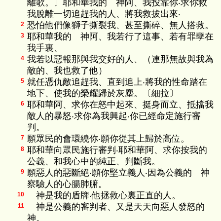
離歌。〕耶和華我的 神阿、我投靠你‧求你救
我脫離一切追趕我的人、將我救拔出來‧
恐怕他們像獅子撕裂我、甚至撕碎、無人搭救。
2
耶和華我的 神阿、我若行了這事、若有罪孽在
3
我手裏、
我若以惡報那與我交好的人、（連那無故與我為
4
敵的、我也救了他）
就任憑仇敵追趕我、直到追上‧將我的性命踏在
5
地下、使我的榮耀歸於灰塵。〔細拉〕
耶和華阿、求你在怒中起來、挺身而立、抵擋我
6
敵人的暴怒‧求你為我興起‧你已經命定施行審
判。
願眾民的會環繞你‧願你從其上歸於高位。
7
耶和華向眾民施行審判‧耶和華阿、求你按我的
8
公義、和我心中的純正、判斷我。
願惡人的惡斷絕‧願你堅立義人‧因為公義的 神
9
察驗人的心腸肺腑。
神是我的盾牌‧他拯救心裏正直的人。
10
神是公義的審判者、又是天天向惡人發怒的
11
神。