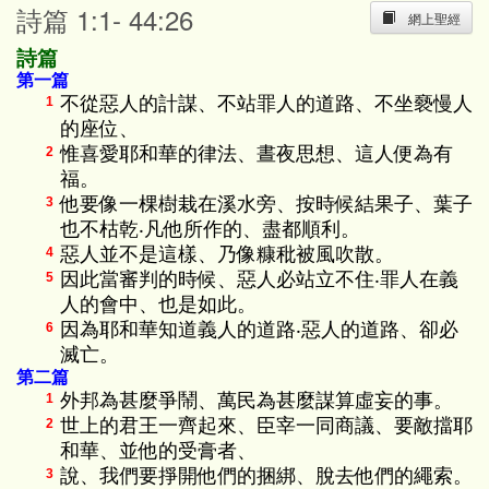
詩篇 1:1- 44:26
網上聖經
詩篇
第一篇
不從惡人的計謀、不站罪人的道路、不坐褻慢人
1
的座位、
惟喜愛耶和華的律法、晝夜思想、這人便為有
2
福。
他要像一棵樹栽在溪水旁、按時候結果子、葉子
3
也不枯乾‧凡他所作的、盡都順利。
惡人並不是這樣、乃像糠秕被風吹散。
4
因此當審判的時候、惡人必站立不住‧罪人在義
5
人的會中、也是如此。
因為耶和華知道義人的道路‧惡人的道路、卻必
6
滅亡。
第二篇
外邦為甚麼爭鬧、萬民為甚麼謀算虛妄的事。
1
世上的君王一齊起來、臣宰一同商議、要敵擋耶
2
和華、並他的受膏者、
說、我們要掙開他們的捆綁、脫去他們的繩索。
3