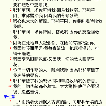
要在烈怒中懲罰我。
耶和華阿、求你可憐我‧因為我軟弱。耶和華
2
阿、求你醫治我‧因為我的骨頭發戰。
我心也大大的驚惶。耶和華阿、你要到幾時纔救
3
我呢。
耶和華阿、求你轉回、搭救我‧因你的慈愛拯救
4
我。
因為在死地無人記念你、在陰間有誰稱謝你。
5
我因唉哼而困乏‧我每夜流淚、把床榻漂起、把
6
褥子溼透。
我因憂愁眼睛乾癟‧又因我一切的敵人眼睛昏
7
花。
你們一切作孽的人、離開我罷‧因為耶和華聽了
8
我哀哭的聲音。
耶和華聽了我的懇求‧耶和華必收納我的禱告。
9
我的一切仇敵都必羞愧、大大驚惶‧他們必要退
10
後、忽然羞愧。
第七篇
〔大衛指著便雅憫人古實的話、向耶和華唱的流
1