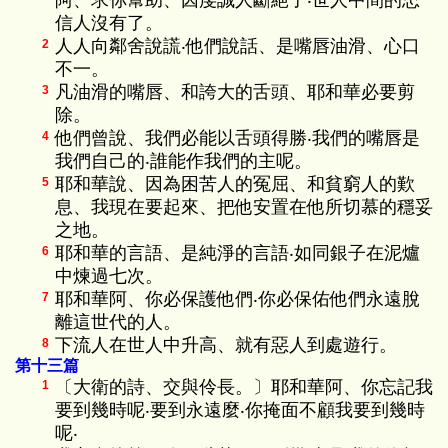
阿、求你幫助、因虔誠人斷絕了‧世人中間的忠
信人沒有了。
人人向鄰舍說謊‧他們說話、是嘴唇油滑、心口
2
不一。
凡油滑的嘴唇、和誇大的舌頭、耶和華必要剪
3
除。
他們曾說、我們必能以舌頭得勝‧我們的嘴唇是
4
我們自己的‧誰能作我們的主呢。
耶和華說、因為困苦人的冤屈、和貧窮人的歎
5
息、我現在要起來、把他安置在他所切慕的穩妥
之地。
耶和華的言語、是純淨的言語‧如同銀子在泥爐
6
中煉過七次。
耶和華阿、你必保護他們‧你必保佑他們永遠脫
7
離這世代的人。
下流人在世人中升高、就有惡人到處遊行。
8
第十三篇
〔大衛的詩、交與伶長。〕耶和華阿、你忘記我
1
要到幾時呢‧要到永遠麼‧你掩面不顧我要到幾時
呢‧