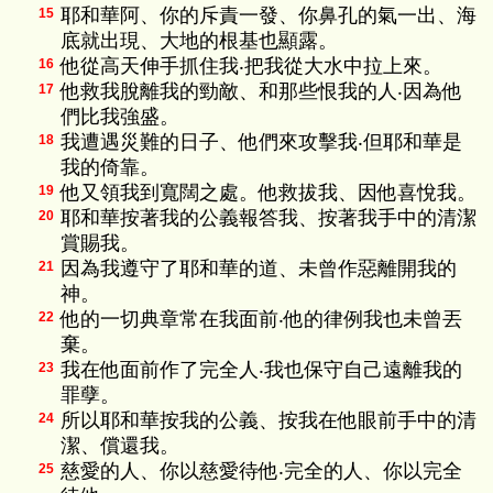
耶和華阿、你的斥責一發、你鼻孔的氣一出、海
15
底就出現、大地的根基也顯露。
他從高天伸手抓住我‧把我從大水中拉上來。
16
他救我脫離我的勁敵、和那些恨我的人‧因為他
17
們比我強盛。
我遭遇災難的日子、他們來攻擊我‧但耶和華是
18
我的倚靠。
他又領我到寬闊之處。他救拔我、因他喜悅我。
19
耶和華按著我的公義報答我、按著我手中的清潔
20
賞賜我。
因為我遵守了耶和華的道、未曾作惡離開我的
21
神。
他的一切典章常在我面前‧他的律例我也未曾丟
22
棄。
我在他面前作了完全人‧我也保守自己遠離我的
23
罪孽。
所以耶和華按我的公義、按我在他眼前手中的清
24
潔、償還我。
慈愛的人、你以慈愛待他‧完全的人、你以完全
25