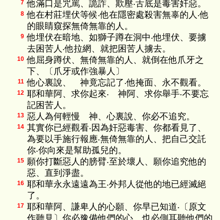
他滿口是咒罵、詭詐、欺壓‧舌底是毒害奸惡。
7
他在村莊埋伏等候‧他在隱密處殺害無辜的人‧他
8
的眼睛窺探無倚無靠的人。
他埋伏在暗地、如獅子蹲在洞中‧他埋伏、要擄
9
去困苦人‧他拉網、就把困苦人擄去。
他屈身蹲伏、無倚無靠的人、就倒在他爪牙之
10
下、〔爪牙或作強暴人〕
他心裏說、 神竟忘記了‧他掩面、永不觀看。
11
耶和華阿、求你起來‧ 神阿、求你舉手‧不要忘
12
記困苦人。
惡人為何輕慢 神、心裏說、你必不追究。
13
其實你已經觀看‧因為奸惡毒害、你都看見了、
14
為要以手施行報應‧無倚無靠的人、把自己交託
你‧你向來是幫助孤兒的。
願你打斷惡人的膀臂‧至於壞人、願你追究他的
15
惡、直到淨盡。
耶和華永永遠遠為王‧外邦人從他的地已經滅絕
16
了。
耶和華阿、謙卑人的心願、你早已知道‧〔原文
17
作聽見〕你必豫備他們的心、也必側耳聽他們的