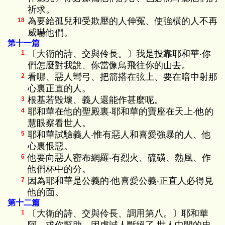
祈求。
為要給孤兒和受欺壓的人伸冤、使強橫的人不再
18
威嚇他們。
第十一篇
〔大衛的詩、交與伶長。〕我是投靠耶和華‧你
1
們怎麼對我說、你當像鳥飛往你的山去。
看哪、惡人彎弓、把箭搭在弦上、要在暗中射那
2
心裏正直的人。
根基若毀壞、義人還能作甚麼呢。
3
耶和華在他的聖殿裏‧耶和華的寶座在天上‧他的
4
慧眼察看世人。
耶和華試驗義人‧惟有惡人和喜愛強暴的人、他
5
心裏恨惡。
他要向惡人密布網羅‧有烈火、硫磺、熱風、作
6
他們杯中的分。
因為耶和華是公義的‧他喜愛公義‧正直人必得見
7
他的面。
第十二篇
〔大衛的詩、交與伶長、調用第八。〕耶和華
1