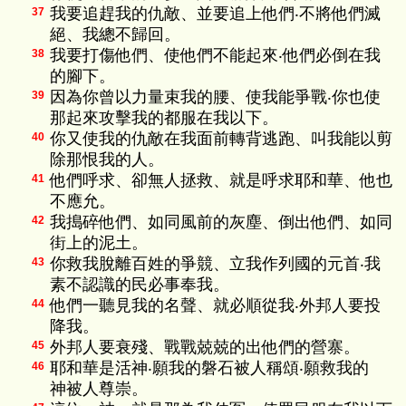
我要追趕我的仇敵、並要追上他們‧不將他們滅
37
絕、我總不歸回。
我要打傷他們、使他們不能起來‧他們必倒在我
38
的腳下。
因為你曾以力量束我的腰、使我能爭戰‧你也使
39
那起來攻擊我的都服在我以下。
你又使我的仇敵在我面前轉背逃跑、叫我能以剪
40
除那恨我的人。
他們呼求、卻無人拯救、就是呼求耶和華、他也
41
不應允。
我搗碎他們、如同風前的灰塵、倒出他們、如同
42
街上的泥土。
你救我脫離百姓的爭競、立我作列國的元首‧我
43
素不認識的民必事奉我。
他們一聽見我的名聲、就必順從我‧外邦人要投
44
降我。
外邦人要衰殘、戰戰兢兢的出他們的營寨。
45
耶和華是活神‧願我的磐石被人稱頌‧願救我的
46
神被人尊崇。