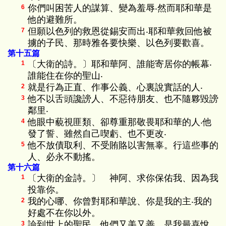
你們叫困苦人的謀算、變為羞辱‧然而耶和華是
6
他的避難所。
但願以色列的救恩從錫安而出‧耶和華救回他被
7
擄的子民、那時雅各要快樂、以色列要歡喜。
第十五篇
〔大衛的詩。〕耶和華阿、誰能寄居你的帳幕‧
1
誰能住在你的聖山‧
就是行為正直、作事公義、心裏說實話的人‧
2
他不以舌頭讒謗人、不惡待朋友、也不隨夥毀謗
3
鄰里‧
他眼中藐視匪類、卻尊重那敬畏耶和華的人‧他
4
發了誓、雖然自己喫虧、也不更改‧
他不放債取利、不受賄賂以害無辜。行這些事的
5
人、必永不動搖。
第十六篇
〔大衛的金詩。〕 神阿、求你保佑我、因為我
1
投靠你。
我的心哪、你曾對耶和華說、你是我的主‧我的
2
好處不在你以外。
論到世上的聖民、他們又美又善、是我最喜悅
3