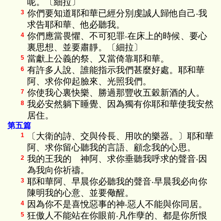
呢。〔細拉〕
你們要知道耶和華已經分別虔誠人歸他自己‧我
3
求告耶和華、他必聽我。
你們應當畏懼、不可犯罪‧在床上的時候、要心
4
裏思想、並要肅靜。〔細拉〕
當獻上公義的祭、又當倚靠耶和華。
5
有許多人說、誰能指示我們甚麼好處。耶和華
6
阿、求你仰起臉來、光照我們。
你使我心裏快樂、勝過那豐收五穀新酒的人。
7
我必安然躺下睡覺、因為獨有你耶和華使我安然
8
居住。
第五篇
〔大衛的詩、交與伶長、用吹的樂器。〕耶和華
1
阿、求你留心聽我的言語、顧念我的心思。
我的王我的 神阿、求你垂聽我呼求的聲音‧因
2
為我向你祈禱。
耶和華阿、早晨你必聽我的聲音‧早晨我必向你
3
陳明我的心意、並要儆醒。
因為你不是喜悅惡事的神‧惡人不能與你同居。
4
狂傲人不能站在你眼前‧凡作孽的、都是你所恨
5