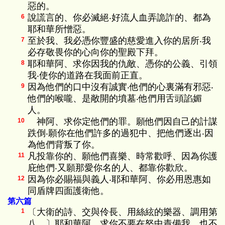
惡的。
說謊言的、你必滅絕‧好流人血弄詭詐的、都為
6
耶和華所憎惡。
至於我、我必憑你豐盛的慈愛進入你的居所‧我
7
必存敬畏你的心向你的聖殿下拜。
耶和華阿、求你因我的仇敵、憑你的公義、引領
8
我‧使你的道路在我面前正直。
因為他們的口中沒有誠實‧他們的心裏滿有邪惡‧
9
他們的喉嚨、是敞開的墳墓‧他們用舌頭諂媚
人。
神阿、求你定他們的罪。願他們因自己的計謀
10
跌倒‧願你在他們許多的過犯中、把他們逐出‧因
為他們背叛了你。
凡投靠你的、願他們喜樂、時常歡呼、因為你護
11
庇他們‧又願那愛你名的人、都靠你歡欣。
因為你必賜福與義人‧耶和華阿、你必用恩惠如
12
同盾牌四面護衛他。
第六篇
〔大衛的詩、交與伶長、用絲絃的樂器、調用第
1
八。〕耶和華阿、求你不要在怒中責備我、也不