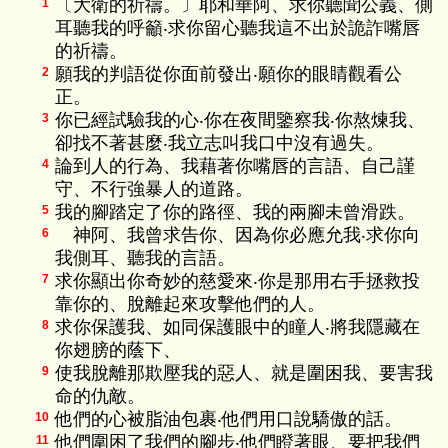
〔大衛的祈禱。〕耶和華阿、求你聽聞公義、側
1
耳聽我的呼籲‧求你留心聽我這不出於詭詐嘴唇
的祈禱。
願我的判語從你面前發出‧願你的眼睛觀看公
2
正。
你已經試驗我的心‧你在夜間鑒察我‧你熬煉我、
3
卻找不著甚麼‧我立志叫我口中沒有過失。
論到人的行為、我藉著你嘴唇的言語、自己謹
4
守、不行強暴人的道路。
我的腳踏定了你的路徑、我的兩腳未曾滑跌。
5
神阿、我曾求告你、因為你必應允我‧求你向
6
我側耳、聽我的言語。
求你顯出你奇妙的慈愛來‧你是那用右手拯救投
7
靠你的、脫離起來攻擊他們的人。
求你保護我、如同保護眼中的瞳人‧將我隱藏在
8
你翅膀的蔭下、
使我脫離那欺壓我的惡人、就是圍困我、要害我
9
命的仇敵。
他們的心被脂油包裹‧他們用口說驕傲的話。
10
他們圍困了我們的腳步‧他們瞪著眼、要把我們
11