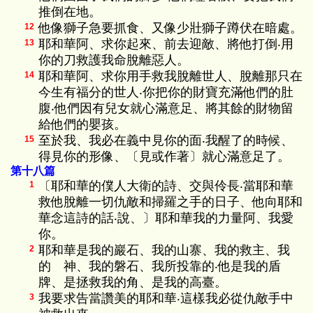
推倒在地。
他像獅子急要抓食、又像少壯獅子蹲伏在暗處。
12
耶和華阿、求你起來、前去迎敵、將他打倒‧用
13
你的刀救護我命脫離惡人。
耶和華阿、求你用手救我脫離世人、脫離那只在
14
今生有福分的世人‧你把你的財寶充滿他們的肚
腹‧他們因有兒女就心滿意足、將其餘的財物留
給他們的嬰孩。
至於我、我必在義中見你的面‧我醒了的時候、
15
得見你的形像、〔見或作著〕就心滿意足了。
第十八篇
〔耶和華的僕人大衛的詩、交與伶長‧當耶和華
1
救他脫離一切仇敵和掃羅之手的日子、他向耶和
華念這詩的話‧說、〕耶和華我的力量阿、我愛
你。
耶和華是我的巖石、我的山寨、我的救主、我
2
的 神、我的磐石、我所投靠的‧他是我的盾
牌、是拯救我的角、是我的高臺。
我要求告當讚美的耶和華‧這樣我必從仇敵手中
3