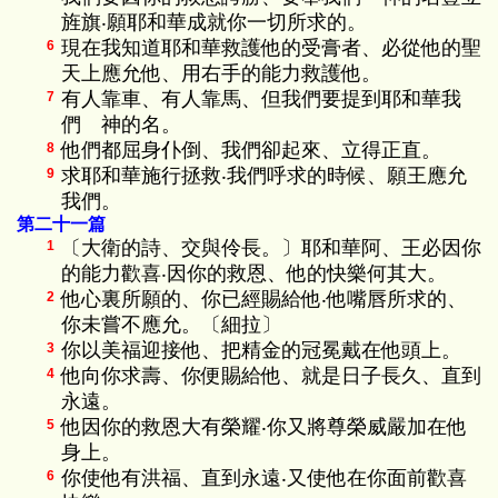
旌旗‧願耶和華成就你一切所求的。
現在我知道耶和華救護他的受膏者、必從他的聖
6
天上應允他、用右手的能力救護他。
有人靠車、有人靠馬、但我們要提到耶和華我
7
們 神的名。
他們都屈身仆倒、我們卻起來、立得正直。
8
求耶和華施行拯救‧我們呼求的時候、願王應允
9
我們。
第二十一篇
〔大衛的詩、交與伶長。〕耶和華阿、王必因你
1
的能力歡喜‧因你的救恩、他的快樂何其大。
他心裏所願的、你已經賜給他‧他嘴唇所求的、
2
你未嘗不應允。〔細拉〕
你以美福迎接他、把精金的冠冕戴在他頭上。
3
他向你求壽、你便賜給他、就是日子長久、直到
4
永遠。
他因你的救恩大有榮耀‧你又將尊榮威嚴加在他
5
身上。
你使他有洪福、直到永遠‧又使他在你面前歡喜
6