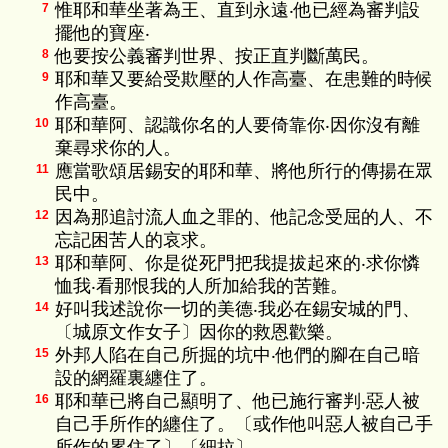
惟耶和華坐著為王、直到永遠‧他已經為審判設
7
擺他的寶座‧
他要按公義審判世界、按正直判斷萬民。
8
耶和華又要給受欺壓的人作高臺、在患難的時候
9
作高臺。
耶和華阿、認識你名的人要倚靠你‧因你沒有離
10
棄尋求你的人。
應當歌頌居錫安的耶和華、將他所行的傳揚在眾
11
民中。
因為那追討流人血之罪的、他記念受屈的人、不
12
忘記困苦人的哀求。
耶和華阿、你是從死門把我提拔起來的‧求你憐
13
恤我‧看那恨我的人所加給我的苦難。
好叫我述說你一切的美德‧我必在錫安城的門、
14
〔城原文作女子〕因你的救恩歡樂。
外邦人陷在自己所掘的坑中‧他們的腳在自己暗
15
設的網羅裏纏住了。
耶和華已將自己顯明了、他已施行審判‧惡人被
16
自己手所作的纏住了。〔或作他叫惡人被自己手
所作的累住了〕〔細拉〕