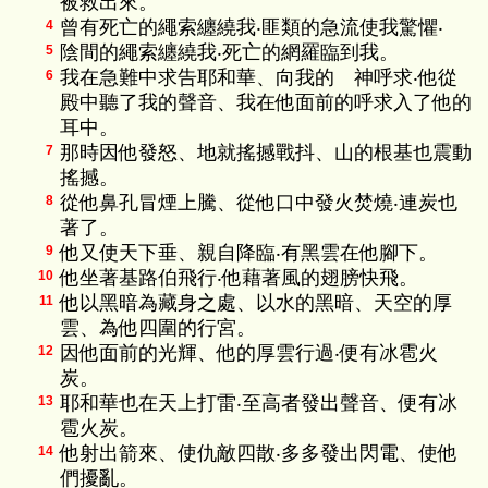
被救出來。
曾有死亡的繩索纏繞我‧匪類的急流使我驚懼‧
4
陰間的繩索纏繞我‧死亡的網羅臨到我。
5
我在急難中求告耶和華、向我的 神呼求‧他從
6
殿中聽了我的聲音、我在他面前的呼求入了他的
耳中。
那時因他發怒、地就搖撼戰抖、山的根基也震動
7
搖撼。
從他鼻孔冒煙上騰、從他口中發火焚燒‧連炭也
8
著了。
他又使天下垂、親自降臨‧有黑雲在他腳下。
9
他坐著基路伯飛行‧他藉著風的翅膀快飛。
10
他以黑暗為藏身之處、以水的黑暗、天空的厚
11
雲、為他四圍的行宮。
因他面前的光輝、他的厚雲行過‧便有冰雹火
12
炭。
耶和華也在天上打雷‧至高者發出聲音、便有冰
13
雹火炭。
他射出箭來、使仇敵四散‧多多發出閃電、使他
14
們擾亂。