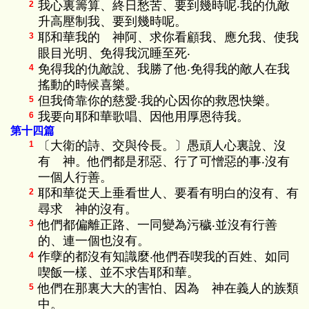
我心裏籌算、終日愁苦、要到幾時呢‧我的仇敵
2
升高壓制我、要到幾時呢。
耶和華我的 神阿、求你看顧我、應允我、使我
3
眼目光明、免得我沉睡至死‧
免得我的仇敵說、我勝了他‧免得我的敵人在我
4
搖動的時候喜樂。
但我倚靠你的慈愛‧我的心因你的救恩快樂。
5
我要向耶和華歌唱、因他用厚恩待我。
6
第十四篇
〔大衛的詩、交與伶長。〕愚頑人心裏說、沒
1
有 神。他們都是邪惡、行了可憎惡的事‧沒有
一個人行善。
耶和華從天上垂看世人、要看有明白的沒有、有
2
尋求 神的沒有。
他們都偏離正路、一同變為污穢‧並沒有行善
3
的、連一個也沒有。
作孽的都沒有知識麼‧他們吞喫我的百姓、如同
4
喫飯一樣、並不求告耶和華。
他們在那裏大大的害怕、因為 神在義人的族類
5
中。