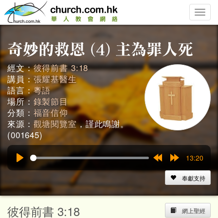
Toggle
naviga
經文：
彼得前書 3:18
講員：
張耀基醫生
語言：
粵語
場所：
錄製節目
分類：
福音信仰
來源：
觀塘閱覽室
，謹此鳴謝。
(001645)
13:20
Play
Rewind
Forward
15s
15s
奉獻支持
彼得前書 3:18
網上聖經