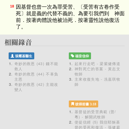
因基督也曾一次為罪受苦、〔受苦有古卷作受
18
死〕就是義的代替不義的、為要引我們到 神面
前．按著肉體說他被治死．按著靈性說他復活
了。
張耀基醫生
福音信仰
奇妙的救恩 (43) 錢不能
起來行走吧 - 梁紫健傳道
救人
神對死亡的答案 - 黃志文
奇妙的救恩 (44) 不辜負
牧師
主恩
主來收復失地 - 冼嘉琪牧
奇妙的救恩 (42) 主能改
師
變人
彼得前書 3:18
基督徒的受苦典範 (普/
粵) - 解開武牧師
使徒信經 (5) 我信耶穌基
督的受死和復活 - 張健庭