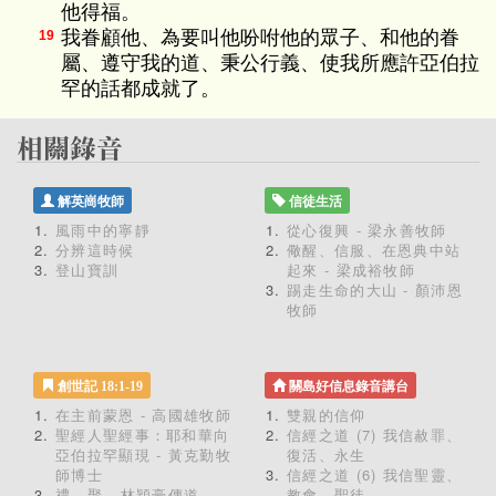
他得福。
我眷顧他、為要叫他吩咐他的眾子、和他的眷
19
屬、遵守我的道、秉公行義、使我所應許亞伯拉
罕的話都成就了。
解英崗牧師
信徒生活
風雨中的寧靜
從心復興 - 梁永善牧師
分辨這時候
儆醒、信服、在恩典中站
登山寶訓
起來 - 梁成裕牧師
踢走生命的大山 - 顏沛恩
牧師
創世記 18:1-19
關島好信息錄音講台
在主前蒙恩 - 高國雄牧師
雙親的信仰
聖經人聖經事：耶和華向
信經之道 (7) 我信赦罪、
亞伯拉罕顯現 - 黃克勤牧
復活、永生
師博士
信經之道 (6) 我信聖靈、
禮．聚 - 林穎豪傳道
教會、聖徒