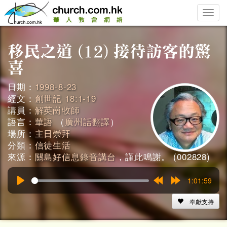
Toggle
naviga
日期：
1998-8-23
經文：
創世記 18:1-19
講員：
解英崗牧師
語言：
華語
（
廣州話翻譯
）
場所：
主日崇拜
分類：
信徒生活
來源：
關島好信息錄音講台
，謹此鳴謝。 (002828)
1:01:59
Play
Rewind
Forward
15s
15s
奉獻支持