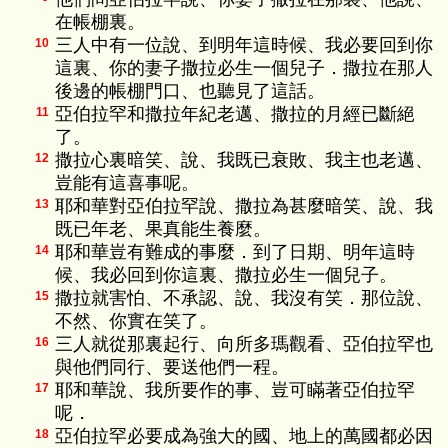
在帳棚裏。
三人中有一位說、到明年這時候、我必要回到你
10
這裏、你的妻子撒拉必生一個兒子．撒拉在那人
後邊的帳棚門口、也聽見了這話。
亞伯拉罕和撒拉年紀老邁、撒拉的月經已斷絕
11
了。
撒拉心裏暗笑、說、我既已衰敗、我主也老邁、
12
豈能有這喜事呢。
耶和華對亞伯拉罕說、撒拉為甚麼暗笑、說、我
13
既已年老、果真能生養麼。
耶和華豈有難成的事麼．到了日期、明年這時
14
候、我必回到你這裏、撒拉必生一個兒子。
撒拉就害怕、不承認、說、我沒有笑．那位說、
15
不然、你實在笑了。
三人就從那裏起行、向所多瑪觀看、亞伯拉罕也
16
與他們同行、要送他們一程。
耶和華說、我所要作的事、豈可瞞著亞伯拉罕
17
呢．
亞伯拉罕必要成為強大的國、地上的萬國都必因
18