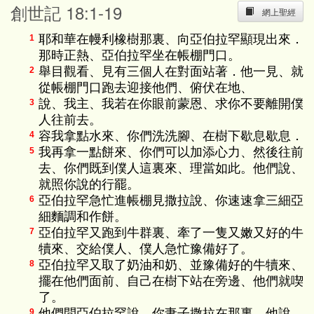
創世記 18:1-19
網上聖經
耶和華在幔利橡樹那裏、向亞伯拉罕顯現出來．
1
那時正熱、亞伯拉罕坐在帳棚門口。
舉目觀看、見有三個人在對面站著．他一見、就
2
從帳棚門口跑去迎接他們、俯伏在地、
說、我主、我若在你眼前蒙恩、求你不要離開僕
3
人往前去。
容我拿點水來、你們洗洗腳、在樹下歇息歇息．
4
我再拿一點餅來、你們可以加添心力、然後往前
5
去、你們既到僕人這裏來、理當如此。他們說、
就照你說的行罷。
亞伯拉罕急忙進帳棚見撒拉說、你速速拿三細亞
6
細麵調和作餅。
亞伯拉罕又跑到牛群裏、牽了一隻又嫩又好的牛
7
犢來、交給僕人、僕人急忙豫備好了。
亞伯拉罕又取了奶油和奶、並豫備好的牛犢來、
8
擺在他們面前、自己在樹下站在旁邊、他們就喫
了。
他們問亞伯拉罕說、你妻子撒拉在那裏、他說、
9