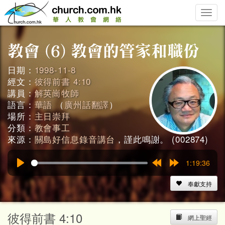
Toggle
naviga
日期：
1998-11-8
經文：
彼得前書 4:10
講員：
解英崗牧師
語言：
華語
（
廣州話翻譯
）
場所：
主日崇拜
分類：
教會事工
來源：
關島好信息錄音講台
，謹此鳴謝。 (002874)
1:19:36
Play
Rewind
Forward
15s
15s
奉獻支持
彼得前書 4:10
網上聖經