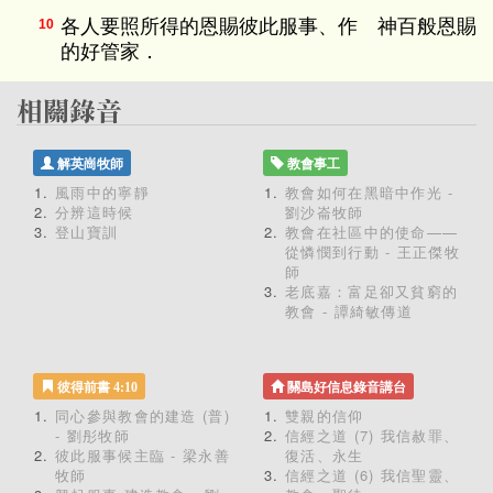
各人要照所得的恩賜彼此服事、作 神百般恩賜
10
的好管家．
解英崗牧師
教會事工
風雨中的寧靜
教會如何在黑暗中作光 -
分辨這時候
劉沙崙牧師
登山寶訓
教會在社區中的使命——
從憐憫到行動 - 王正傑牧
師
老底嘉：富足卻又貧窮的
教會 - 譚綺敏傳道
彼得前書 4:10
關島好信息錄音講台
同心參與教會的建造 (普)
雙親的信仰
- 劉彤牧師
信經之道 (7) 我信赦罪、
彼此服事候主臨 - 梁永善
復活、永生
牧師
信經之道 (6) 我信聖靈、